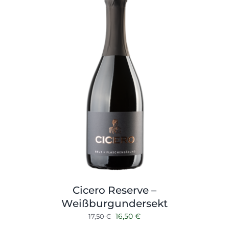
Cicero Reserve –
Weißburgundersekt
Ursprünglicher
Aktueller
16,50
€
17,50
€
Preis
Preis