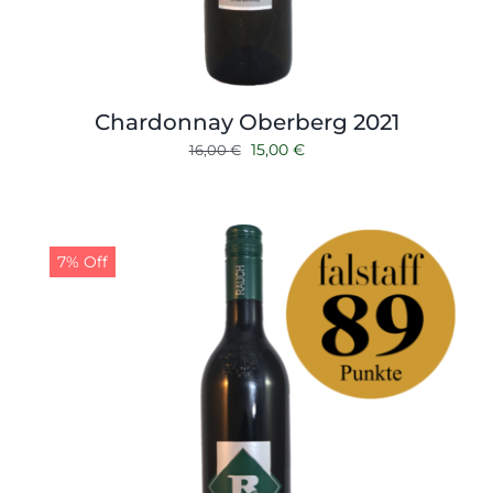
Chardonnay Oberberg 2021
Ursprünglicher
Aktueller
15,00
€
16,00
€
Preis
Preis
war:
ist:
16,00 €
15,00 €.
7% Off