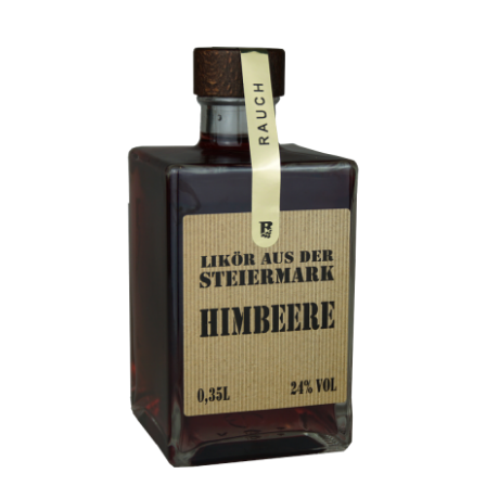
war:
ist:
17,50 €
16,50 €.