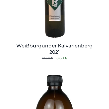
Weißburgunder Kalvarienberg
2021
Ursprünglicher
Aktueller
18,00
€
19,00
€
Preis
Preis
war:
ist:
19,00 €
18,00 €.