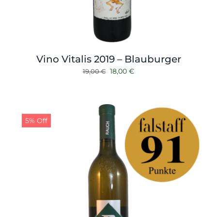
Vino Vitalis 2019 – Blauburger
Ursprünglicher
Aktueller
18,00
€
19,00
€
Preis
Preis
war:
ist:
19,00 €
18,00 €.
5% Off