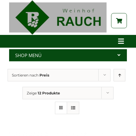
Zum
Inhalt
springen
Toggle
Naviga
Home
SHOP MENÜ
Betrieb
Alle Produkte
Sortieren nach
Preis
Aktuelles
Wein
Brennerei
Spritzer
Zeige
12 Produkte
Tabak
Edelbrand
Auszeichnungen
Saft
Galerie
Kernöl