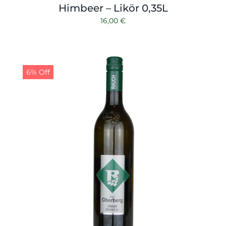
Himbeer – Likör 0,35L
16,00
€
6% Off