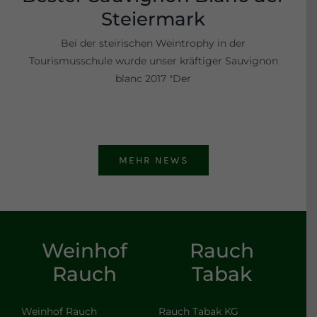
Steiermark
Bei der steirischen Weintrophy in der
Tourismusschule wurde unser kräftiger Sauvignon
blanc 2017 "Der
MEHR NEWS
Weinhof
Rauch
Rauch
Tabak
Weinhof Rauch
Rauch Tabak KG