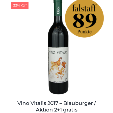
Shop
Tabak
33% Off
Kontakt
Zubehör
Vino Vitalis 2017 – Blauburger /
Aktion 2+1 gratis