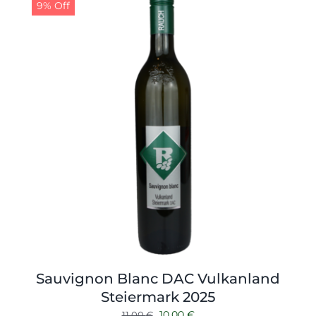
9% Off
Sauvignon Blanc DAC Vulkanland
Steiermark 2025
Ursprünglicher
Aktueller
10,00
€
11,00
€