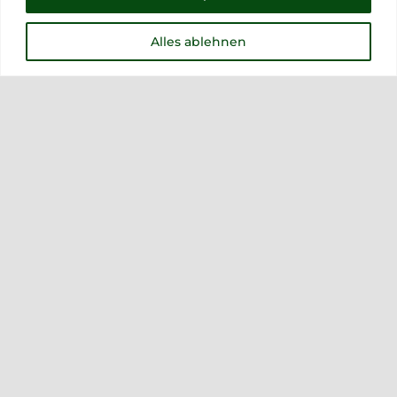
Alles ablehnen
Tabaksamen für Zigarren- und
Peifentabak – Sorte Havanna
5,00
€