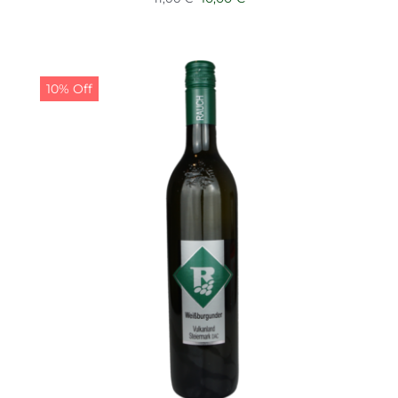
Preis
Preis
war:
ist:
11,00 €
10,00 €.
10% Off