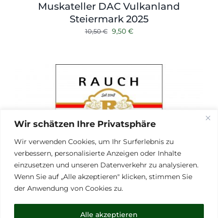
Muskateller DAC Vulkanland
Steiermark 2025
Ursprünglicher
Aktueller
9,50
€
10,50
€
Preis
Preis
war:
ist:
10,50 €
9,50 €.
Wir schätzen Ihre Privatsphäre
Wir verwenden Cookies, um Ihr Surferlebnis zu
verbessern, personalisierte Anzeigen oder Inhalte
einzusetzen und unseren Datenverkehr zu analysieren.
Wenn Sie auf „Alle akzeptieren" klicken, stimmen Sie
der Anwendung von Cookies zu.
Alle akzeptieren