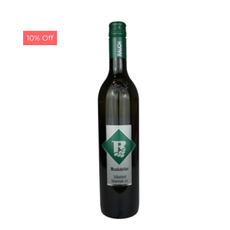
war:
ist:
9,50 €
8,50 €.
10% Off