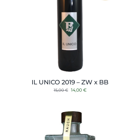
IL UNICO 2019 – ZW x BB
Ursprünglicher
Aktueller
14,00
€
15,00
€
Preis
Preis
war:
ist:
15,00 €
14,00 €.