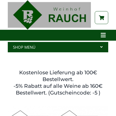
Zum
Inhalt
springen
Toggle
Naviga
Home
SHOP MENÜ
Betrieb
Alle Produkte
Aktuelles
Wein
Kostenlose Lieferung ab 100€
Brennerei
Spritzer
Bestellwert.
-5% Rabatt auf alle Weine ab 160€
Tabak
Edelbrand
Bestellwert. (Gutscheincode: -5 )
Auszeichnungen
Saft
Galerie
Kernöl