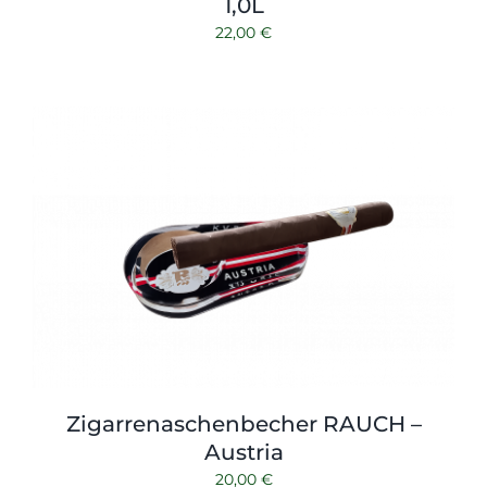
1,0L
22,00
€
Zigarrenaschenbecher RAUCH –
Austria
20,00
€