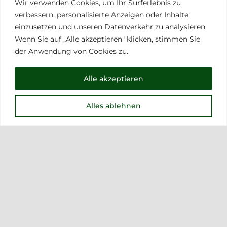
Wir verwenden Cookies, um Ihr Surferlebnis zu
verbessern, personalisierte Anzeigen oder Inhalte
einzusetzen und unseren Datenverkehr zu analysieren.
Wenn Sie auf „Alle akzeptieren" klicken, stimmen Sie
der Anwendung von Cookies zu.
Alle akzeptieren
Alles ablehnen
Zweigelt 2022 / Aktion 2+1 gratis
Ursprünglicher
Aktueller
7,00
€
10,50
€
Preis
Preis
war:
ist:
10,50 €
7,00 €.
11% Off