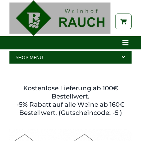
Zum
Inhalt
springen
Toggle
Naviga
Home
SHOP MENÜ
Betrieb
Alle Produkte
Aktuelles
Wein
Kostenlose Lieferung ab 100€
Brennerei
Spritzer
Bestellwert.
-5% Rabatt auf alle Weine ab 160€
Tabak
Edelbrand
Bestellwert. (Gutscheincode: -5 )
Auszeichnungen
Saft
Galerie
Kernöl