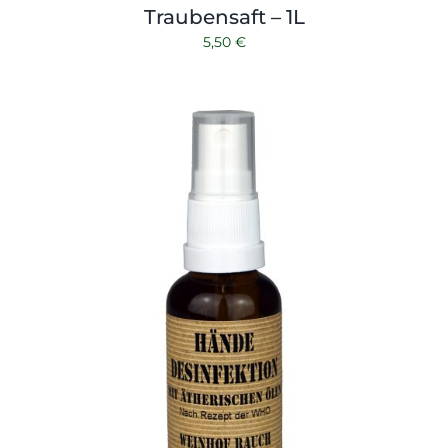
Traubensaft – 1L
5,50
€