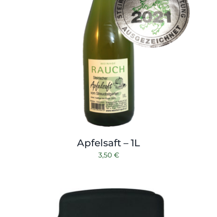
Apfelsaft – 1L
3,50
€