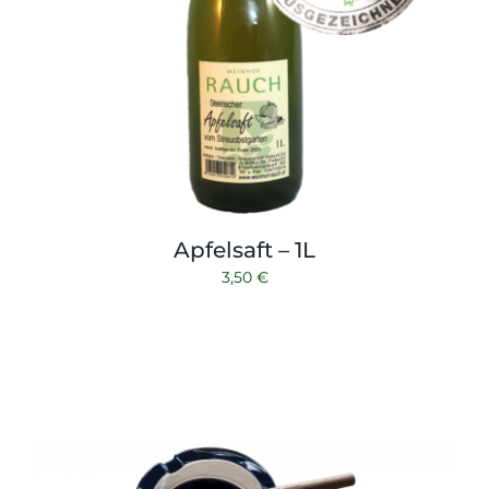
Apfelsaft – 1L
3,50
€