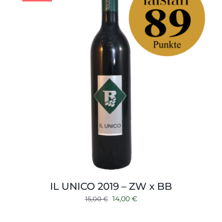
IL UNICO 2019 – ZW x BB
Ursprünglicher
Aktueller
14,00
€
15,00
€
Preis
Preis