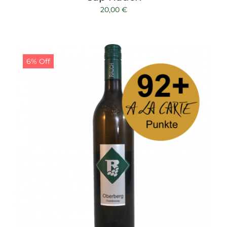
20,00
€
6% Off