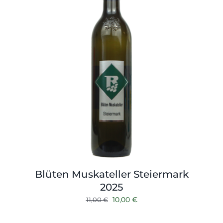
Blüten Muskateller Steiermark
2025
Ursprünglicher
Aktueller
10,00
€
11,00
€
Preis
Preis