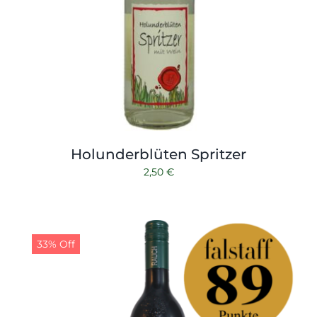
Holunderblüten Spritzer
2,50
€
33% Off