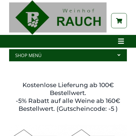
Zum
Inhalt
springen
Toggle
Naviga
Home
SHOP MENÜ
Betrieb
Alle Produkte
Aktuelles
Wein
Kostenlose Lieferung ab 100€
Brennerei
Spritzer
Bestellwert.
-5% Rabatt auf alle Weine ab 160€
Tabak
Edelbrand
Bestellwert. (Gutscheincode: -5 )
Auszeichnungen
Saft
Galerie
Kernöl