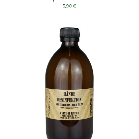
5,90
€