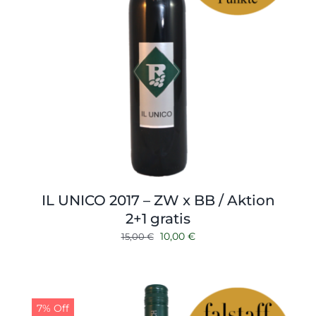
IL UNICO 2017 – ZW x BB / Aktion
2+1 gratis
Ursprünglicher
Aktueller
10,00
€
15,00
€
Preis
Preis
war:
ist:
15,00 €
10,00 €.
7% Off