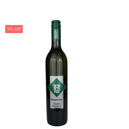
war:
ist:
9,50 €
8,50 €.
9% Off