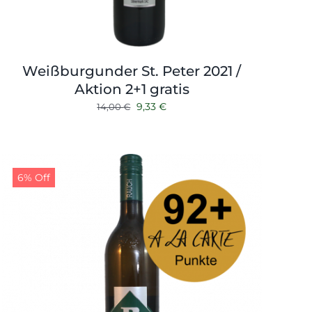
Weißburgunder St. Peter 2021 /
Aktion 2+1 gratis
Ursprünglicher
Aktueller
9,33
€
14,00
€
Preis
Preis
war:
ist:
14,00 €
9,33 €.
6% Off