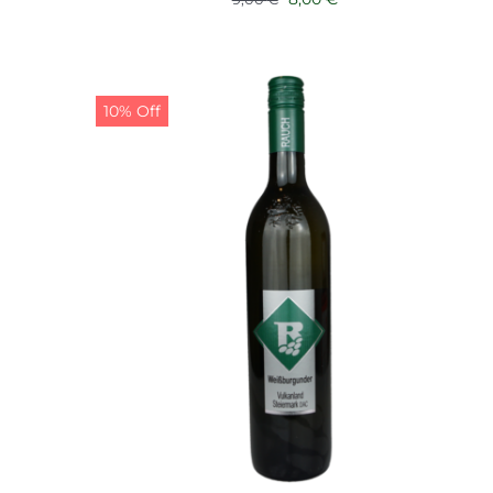
Preis
Preis
war:
ist:
9,00 €
8,00 €.
10% Off