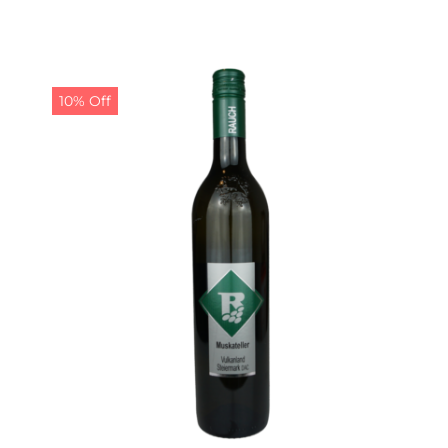
war:
ist:
9,50 €
8,50 €.
10% Off