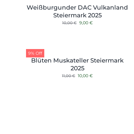
Weißburgunder DAC Vulkanland
Steiermark 2025
Ursprünglicher
Aktueller
9,00
€
10,00
€
Preis
Preis
war:
ist:
10,00 €
9,00 €.
9% Off
Blüten Muskateller Steiermark
2025
Ursprünglicher
Aktueller
10,00
€
11,00
€
Preis
Preis
war:
ist:
11,00 €
10,00 €.