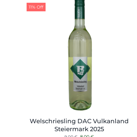
11% Off
Welschriesling DAC Vulkanland
Steiermark 2025
Ursprünglicher
Aktueller
8,00
€
9,00
€