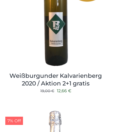
Weißburgunder Kalvarienberg
2020 / Aktion 2+1 gratis
Ursprünglicher
Aktueller
12,66
€
19,00
€
Preis
Preis
war:
ist:
19,00 €
12,66 €.
7% Off