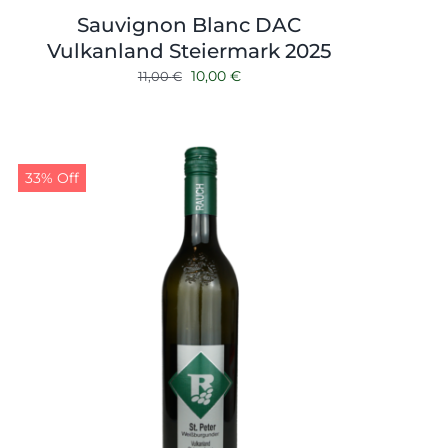
Sauvignon Blanc DAC
Vulkanland Steiermark 2025
Ursprünglicher
Aktueller
10,00
€
11,00
€
Preis
Preis
war:
ist:
11,00 €
10,00 €.
33% Off