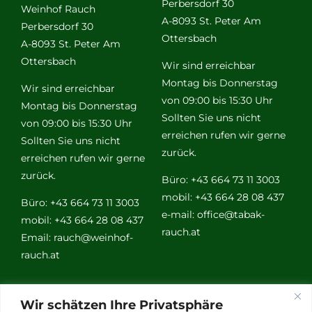
Perbersdorf 30
Weinhof Rauch
A-8093 St. Peter Am
Perbersdorf 30
Ottersbach
A-8093 St. Peter Am
Ottersbach
Wir sind erreichbar
Montag bis Donnerstag
Wir sind erreichbar
von 09:00 bis 15:30 Uhr
Montag bis Donnerstag
Sollten Sie uns nicht
von 09:00 bis 15:30 Uhr
erreichen rufen wir gerne
Sollten Sie uns nicht
zurück.
erreichen rufen wir gerne
zurück.
Büro: +43 664 73 11 3003
mobil: +43 664 28 08 437
Büro: +43 664 73 11 3003
e-mail:
office@tabak-
mobil: +43 664 28 08 437
rauch.at
Email:
rauch@weinhof-
rauch.at
Weitere
Wir schätzen Ihre Privatsphäre