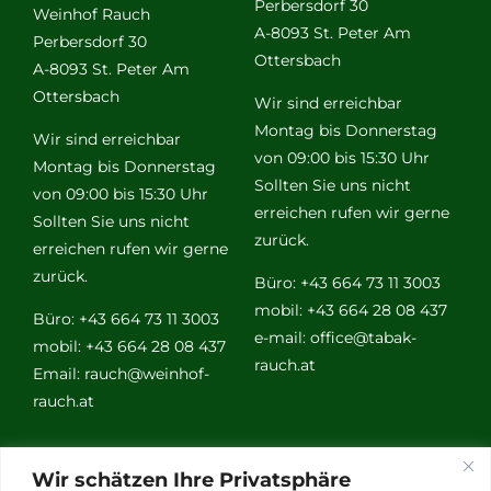
Perbersdorf 30
Weinhof Rauch
A-8093 St. Peter Am
Perbersdorf 30
Ottersbach
A-8093 St. Peter Am
Ottersbach
Wir sind erreichbar
Montag bis Donnerstag
Wir sind erreichbar
von 09:00 bis 15:30 Uhr
Montag bis Donnerstag
Sollten Sie uns nicht
von 09:00 bis 15:30 Uhr
erreichen rufen wir gerne
Sollten Sie uns nicht
zurück.
erreichen rufen wir gerne
zurück.
Büro: +43 664 73 11 3003
mobil: +43 664 28 08 437
Büro: +43 664 73 11 3003
e-mail:
office@tabak-
mobil: +43 664 28 08 437
rauch.at
Email:
rauch@weinhof-
rauch.at
Weitere
Wir schätzen Ihre Privatsphäre