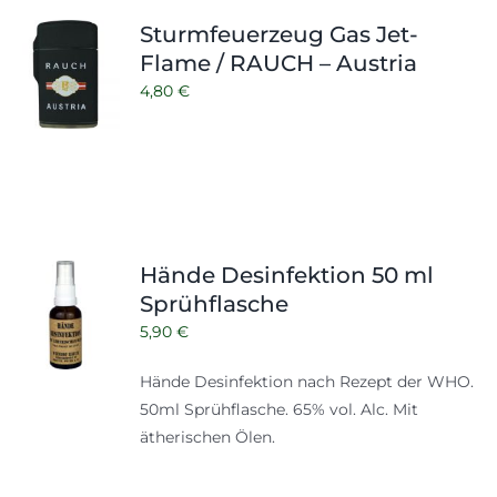
Shop
Tabak
Sturmfeuerzeug Gas Jet-
Flame / RAUCH – Austria
Kontakt
Zubehör
4,80
€
Hände Desinfektion 50 ml
Sprühflasche
5,90
€
Hände Desinfektion nach Rezept der WHO.
50ml Sprühflasche. 65% vol. Alc. Mit
ätherischen Ölen.