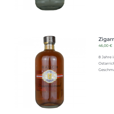
Zigar
46,00
€
8 Jahre 
Ostarric
Geschma