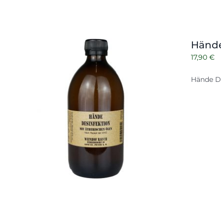
Hände
17,90
€
Hände D