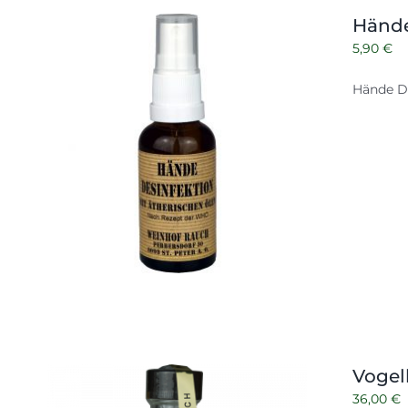
Hände
5,90
€
Hände De
Vogel
36,00
€