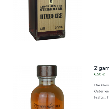
Zigar
6,50
€
Die klei
Österrei
kräftig,