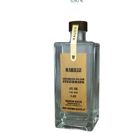
5,90
€