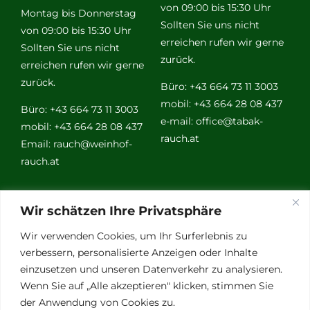
von 09:00 bis 15:30 Uhr
Montag bis Donnerstag
Sollten Sie uns nicht
von 09:00 bis 15:30 Uhr
erreichen rufen wir gerne
Sollten Sie uns nicht
zurück.
erreichen rufen wir gerne
zurück.
Büro: +43 664 73 11 3003
mobil: +43 664 28 08 437
Büro: +43 664 73 11 3003
e-mail:
office@tabak-
mobil: +43 664 28 08 437
rauch.at
Email:
rauch@weinhof-
rauch.at
Weitere
Wir schätzen Ihre Privatsphäre
Links
Wir verwenden Cookies, um Ihr Surferlebnis zu
verbessern, personalisierte Anzeigen oder Inhalte
einzusetzen und unseren Datenverkehr zu analysieren.
Vino Vitalis
Wenn Sie auf „Alle akzeptieren" klicken, stimmen Sie
Ottersbachtal
der Anwendung von Cookies zu.
Partnerbetriebe