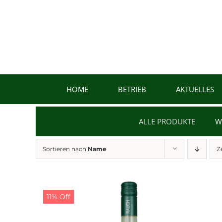
Zum
Inhalt
springen
HOME
BETRIEB
AKTUELLES
ALLE PRODUKTE
W
Sortieren nach
Name
Z
11% Off