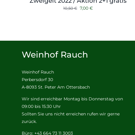
Zweigelt 2022 / Aktion 2+1 gratis
Ursprünglicher
Aktueller
7,00
€
10,50
€
Preis
Preis
war:
ist:
10,50 €
7,00 €.
Weinhof Rauch
Weinhof Rauch
Perbersdorf 30
A-8093 St. Peter Am Ottersbach
Wir sind erreichbar Montag bis Donnerstag von
09:00 bis 15:30 Uhr
Sollten Sie uns nicht erreichen rufen wir gerne
zurück.
Büro: +43 664 73 11 3003