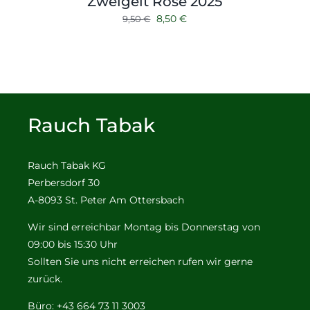
Zweigelt Rose 2025
Ursprünglicher
Aktueller
8,50
€
9,50
€
Preis
Preis
war:
ist:
9,50 €
8,50 €.
Rauch Tabak
Rauch Tabak KG
Perbersdorf 30
A-8093 St. Peter Am Ottersbach
Wir sind erreichbar Montag bis Donnerstag von
09:00 bis 15:30 Uhr
Sollten Sie uns nicht erreichen rufen wir gerne
zurück.
Büro: +43 664 73 11 3003