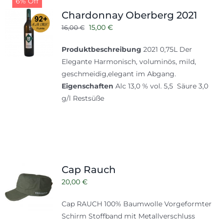
6% Off
Shop
Tabak
Chardonnay Oberberg 2021
Ursprünglicher
Aktueller
Kontakt
15,00
€
16,00
€
Zubehör
Preis
Preis
Produktbeschreibung
2021 0,75L Der
war:
ist:
Elegante Harmonisch, voluminös, mild,
16,00 €
15,00 €.
geschmeidig,elegant im Abgang.
Eigenschaften
Alc 13,0 % vol. 5,5 Säure 3,0
g/l Restsüße
Cap Rauch
20,00
€
Cap RAUCH 100% Baumwolle Vorgeformter
Schirm Stoffband mit Metallverschluss