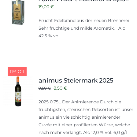
19,00
€
Frucht Edelbrand aus der neuen Brennerei
Sehr fruchtige und milde Aromatik. Alc
42,5 % vol.
11% Off
animus Steiermark 2025
Ursprünglicher
Aktueller
8,50
€
9,50
€
Preis
Preis
2025 0,75L Der Animierende Durch die
war:
ist:
fruchtigsten, steirischen Rebsorten ist unser
9,50 €
8,50 €.
animus ein vielschichtig animierender
Cuvée mit einer profilierten Würze, welche
nach mehr verlangt. Alc 12,0 % vol. 6,0 g/l