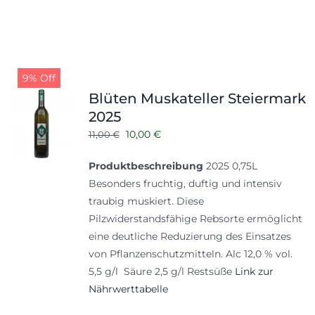
9% Off
Blüten Muskateller Steiermark
2025
Ursprünglicher
Aktueller
10,00
€
11,00
€
Preis
Preis
Produktbeschreibung
2025 0,75L
war:
ist:
Besonders fruchtig, duftig und intensiv
11,00 €
10,00 €.
traubig muskiert. Diese
Pilzwiderstandsfähige Rebsorte ermöglicht
eine deutliche Reduzierung des Einsatzes
von Pflanzenschutzmitteln. Alc 12,0 % vol.
5,5 g/l Säure 2,5 g/l Restsüße
Link zur
Nährwerttabelle