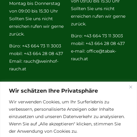
von 09:00 bis 15:30 Uhr
Montag bis Donnerstag
Sollten Sie uns nicht
von 09:00 bis 15:30 Uhr
erreichen rufen wir gerne
Sollten Sie uns nicht
zurück.
erreichen rufen wir gerne
zurück.
Büro: +43 664 73 11 3003
mobil: +43 664 28 08 437
Büro: +43 664 73 11 3003
e-mail:
office@tabak-
mobil: +43 664 28 08 437
rauch.at
Email:
rauch@weinhof-
rauch.at
Weitere
Wir schätzen Ihre Privatsphäre
Links
Wir verwenden Cookies, um Ihr Surferlebnis zu
verbessern, personalisierte Anzeigen oder Inhalte
einzusetzen und unseren Datenverkehr zu analysieren.
Vino Vitalis
Wenn Sie auf „Alle akzeptieren" klicken, stimmen Sie
Ottersbachtal
der Anwendung von Cookies zu.
Partnerbetriebe