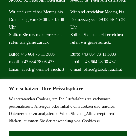
A-8093 St. Peter Am Ottersbach
A-8093 St. Peter Am Ottersbach
Wir sind erreichbar Montag bis
Wir sind erreichbar Montag bis
Donnerstag von 09:00 bis 15:30
Donnerstag von 09:00 bis 15:30
Uhr
Uhr
Sollten Sie uns nicht erreichen
Sollten Sie uns nicht erreichen
rufen wir gerne zurück.
rufen wir gerne zurück.
Büro: +43 664 73 11 3003
Büro: +43 664 73 11 3003
mobil: +43 664 28 08 437
mobil: +43 664 28 08 437
Email:
rauch@weinhof-rauch.at
e-mail:
office@tabak-rauch.at
Wir schätzen Ihre Privatsphäre
Weitere Links
Wir verwenden Cookies, um Ihr Surferlebnis zu verbessern,
personalisierte Anzeigen oder Inhalte einzusetzen und unseren
Vino Vitalis
Datenverkehr zu analysieren. Wenn Sie auf „Alle akzeptieren"
Ottersbachtal
klicken, stimmen Sie der Anwendung von Cookies zu.
Partnerbetriebe
Links für Weinkenner