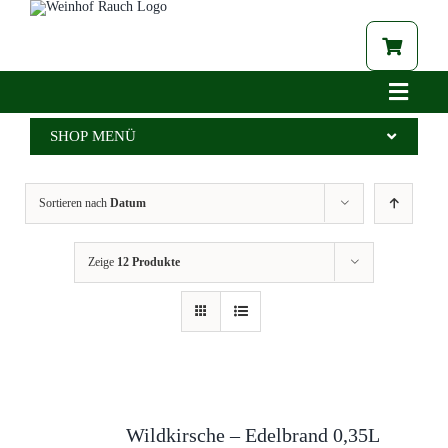
Zum
Inhalt
springen
Toggle
Navigat
Home
SHOP MENÜ
Betrieb
Alle Produkte
Sortieren nach
Datum
Aktuelles
Wein
Brennerei
Spritzer
Zeige
12 Produkte
Tabak
Edelbrand
Auszeichnungen
Saft
Galerie
Kernöl
Shop
Tabak
Wildkirsche – Edelbrand 0,35L