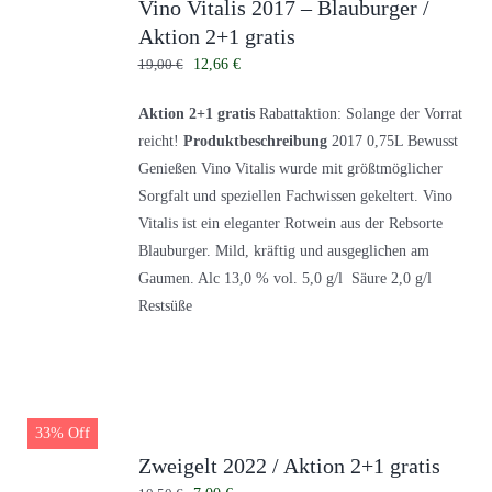
Vino Vitalis 2017 – Blauburger /
Aktion 2+1 gratis
Ursprünglicher
Aktueller
19,00
€
12,66
€
Preis
Preis
Aktion 2+1 gratis
Rabattaktion: Solange der Vorrat
war:
ist:
reicht!
Produktbeschreibung
2017 0,75L Bewusst
19,00 €
12,66 €.
Genießen Vino Vitalis wurde mit größtmöglicher
Sorgfalt und speziellen Fachwissen gekeltert. Vino
Vitalis ist ein eleganter Rotwein aus der Rebsorte
Blauburger. Mild, kräftig und ausgeglichen am
Gaumen. Alc 13,0 % vol. 5,0 g/l Säure 2,0 g/l
Restsüße
33% Off
Zweigelt 2022 / Aktion 2+1 gratis