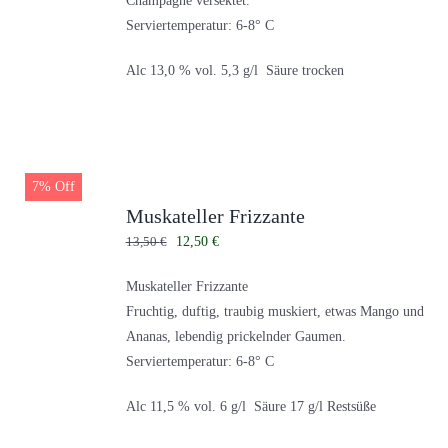
Champagne versektet.
Serviertemperatur: 6-8° C
Alc 13,0 % vol. 5,3 g/l Säure trocken
7% Off
Muskateller Frizzante
Ursprünglicher
Aktueller
13,50
€
12,50
€
Preis
Preis
Muskateller Frizzante
war:
ist:
Fruchtig, duftig, traubig muskiert, etwas Mango und
13,50 €
12,50 €.
Ananas, lebendig prickelnder Gaumen.
Serviertemperatur: 6-8° C
Alc 11,5 % vol. 6 g/l Säure 17 g/l Restsüße