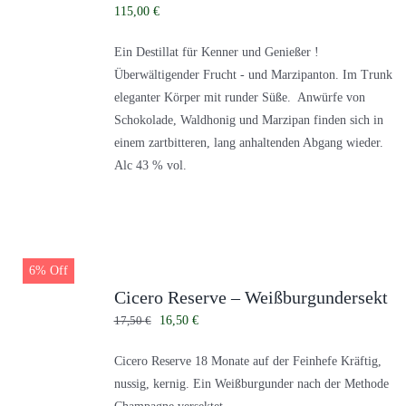
Kontakt
115,00
€
Zubehör
Ein Destillat für Kenner und Genießer !
Überwältigender Frucht - und Marzipanton. Im Trunk
eleganter Körper mit runder Süße. Anwürfe von
Schokolade, Waldhonig und Marzipan finden sich in
einem zartbitteren, lang anhaltenden Abgang wieder.
Alc 43 % vol.
6% Off
Cicero Reserve – Weißburgundersekt
Ursprünglicher
Aktueller
17,50
€
16,50
€
Preis
Preis
Cicero Reserve 18 Monate auf der Feinhefe Kräftig,
war:
ist:
nussig, kernig. Ein Weißburgunder nach der Methode
17,50 €
16,50 €.