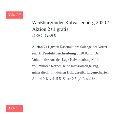
33% Off
Weißburgunder Kalvarienberg 2020 /
Aktion 2+1 gratis
Ursprünglicher
Aktueller
19,00
€
12,66
€
Preis
Preis
Aktion 2+1 gratis
Rabattaktion: Solange der Vorrat
war:
ist:
reicht!
Produktbeschreibung
2020 0,75L Der
19,00 €
12,66 €.
Voluminöse Aus der Lage Kalvarienberg Mild,
voluminöser Körper, feine Röstaromen,nussig,
mineralisch, im kleinen Holz gereift..
Eigenschaften
Alc 14,0 % vol. 5,5 Säure 2,5 g/l Restsüße
33% Off