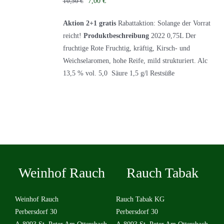
Ursprünglicher
Aktueller
10,50
€
7,00
€
Preis
Preis
Aktion 2+1 gratis
Rabattaktion: Solange der Vorrat
war:
ist:
reicht!
Produktbeschreibung
2022 0,75L Der
10,50 €
7,00 €.
fruchtige Rote Fruchtig, kräftig, Kirsch- und
Weichselaromen, hohe Reife, mild strukturiert. Alc
13,5 % vol. 5,0 Säure 1,5 g/l Restsüße
Weinhof Rauch
Rauch Tabak
Weinhof Rauch
Rauch Tabak KG
Perbersdorf 30
Perbersdorf 30