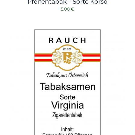
Pfeifentabak – Sorte Korso
5,00
€