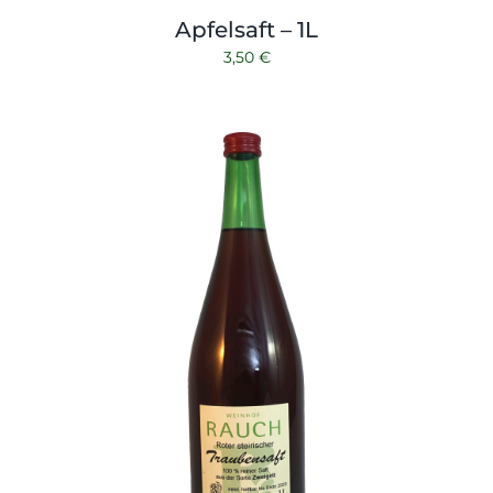
Apfelsaft – 1L
3,50
€