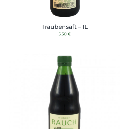
Traubensaft – 1L
5,50
€