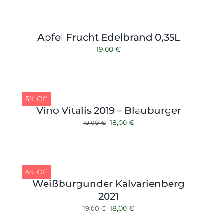
20,00 €
19,00 €.
Apfel Frucht Edelbrand 0,35L
19,00
€
5% Off
Vino Vitalis 2019 – Blauburger
Ursprünglicher
Aktueller
18,00
€
19,00
€
Preis
Preis
war:
ist:
19,00 €
18,00 €.
5% Off
Weißburgunder Kalvarienberg
2021
Ursprünglicher
Aktueller
18,00
€
19,00
€