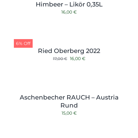
Himbeer – Likör 0,35L
16,00
€
6% Off
Ried Oberberg 2022
Ursprünglicher
Aktueller
16,00
€
17,00
€
Preis
Preis
war:
ist:
17,00 €
16,00 €.
Aschenbecher RAUCH – Austria
Rund
15,00
€