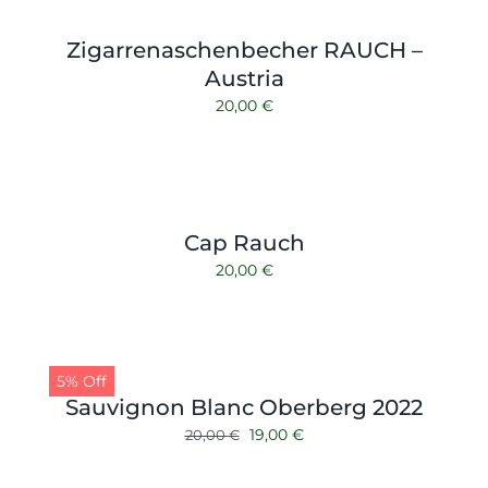
Shop
Tabak
Zigarrenaschenbecher RAUCH –
Kontakt
Zubehör
Austria
20,00
€
Cap Rauch
20,00
€
5% Off
Sauvignon Blanc Oberberg 2022
Ursprünglicher
Aktueller
19,00
€
20,00
€
Preis
Preis
war:
ist: