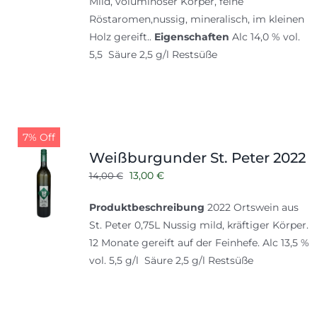
Mild, voluminöser Körper, feine
Röstaromen,nussig, mineralisch, im kleinen
Holz gereift..
Eigenschaften
Alc 14,0 % vol.
5,5 Säure 2,5 g/l Restsüße
7% Off
Weißburgunder St. Peter 2022
Ursprünglicher
Aktueller
13,00
€
14,00
€
Preis
Preis
Produktbeschreibung
2022 Ortswein aus
war:
ist:
St. Peter 0,75L Nussig mild, kräftiger Körper.
14,00 €
13,00 €.
12 Monate gereift auf der Feinhefe. Alc 13,5 %
vol. 5,5 g/l Säure 2,5 g/l Restsüße