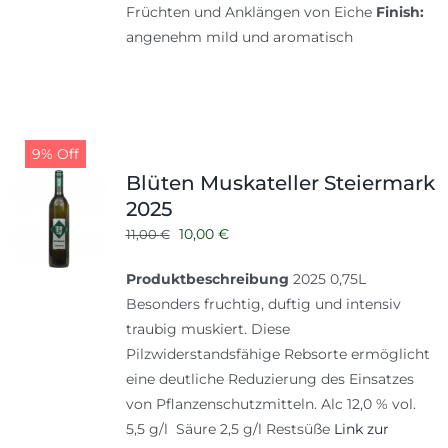
Früchten und Anklängen von Eiche
Finish:
angenehm mild und aromatisch
9% Off
Blüten Muskateller Steiermark
2025
Ursprünglicher
Aktueller
10,00
€
11,00
€
Preis
Preis
Produktbeschreibung
2025 0,75L
war:
ist:
Besonders fruchtig, duftig und intensiv
11,00 €
10,00 €.
traubig muskiert. Diese
Pilzwiderstandsfähige Rebsorte ermöglicht
eine deutliche Reduzierung des Einsatzes
von Pflanzenschutzmitteln. Alc 12,0 % vol.
5,5 g/l Säure 2,5 g/l Restsüße
Link zur