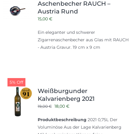
Aschenbecher RAUCH –
Austria Rund
15,00
€
Ein eleganter und schwerer
Zigarrenaschenbecher aus Glas mit RAUCH
- Austria Gravur. 19 cm x 9 cm
5% Off
Weißburgunder
Kalvarienberg 2021
Ursprünglicher
Aktueller
18,00
€
19,00
€
Preis
Preis
Produktbeschreibung
2021 0,75L Der
war:
ist:
Voluminöse Aus der Lage Kalvarienberg
19,00 €
18,00 €.