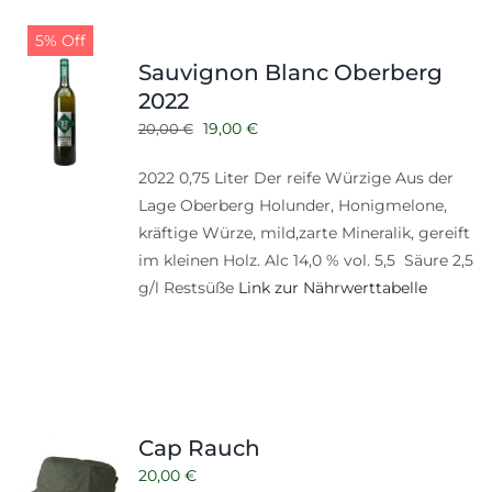
5% Off
Sauvignon Blanc Oberberg
2022
Ursprünglicher
Aktueller
19,00
€
20,00
€
Preis
Preis
2022 0,75 Liter Der reife Würzige Aus der
war:
ist:
Lage Oberberg Holunder, Honigmelone,
20,00 €
19,00 €.
kräftige Würze, mild,zarte Mineralik, gereift
im kleinen Holz. Alc 14,0 % vol. 5,5 Säure 2,5
g/l Restsüße
Link zur Nährwerttabelle
Cap Rauch
20,00
€