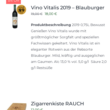
5% Off
Shop
Tabak
Vino Vitalis 2019 – Blauburger
Ursprünglicher
Aktueller
Kontakt
18,00
€
19,00
€
Zubehör
Preis
Preis
Produktbeschreibung
2019 0,75L Bewusst
war:
ist:
Genießen Vino Vitalis wurde mit
19,00 €
18,00 €.
größtmöglicher Sorgfalt und speziellen
Fachwissen gekeltert. Vino Vitalis ist ein
eleganter Rotwein aus der Rebsorte
Blauburger. Mild, kräftig und ausgeglichen
am Gaumen. Alc 13,0 % vol. 5,0 g/l Säure 2,0
g/l Restsüße
Zigarrenkiste RAUCH
12,00
€