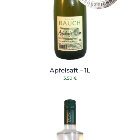
Apfelsaft – 1L
3,50
€