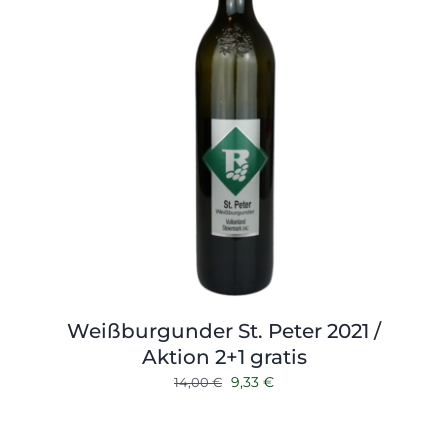
Weißburgunder St. Peter 2021 /
Aktion 2+1 gratis
Ursprünglicher
Aktueller
9,33
€
14,00
€
Preis
Preis
war:
ist: