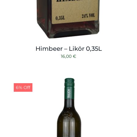
Himbeer – Likör 0,35L
16,00
€
6% Off