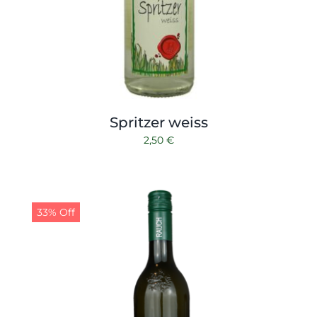
Spritzer weiss
2,50
€
33% Off