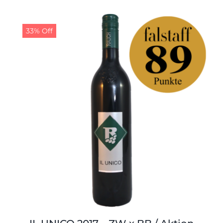
33% Off