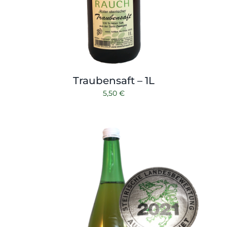
Traubensaft – 1L
5,50
€