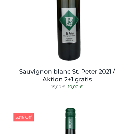
Sauvignon blanc St. Peter 2021 /
Aktion 2+1 gratis
Ursprünglicher
Aktueller
10,00
€
15,00
€
Preis
Preis
war:
ist:
15,00 €
10,00 €.
33% Off