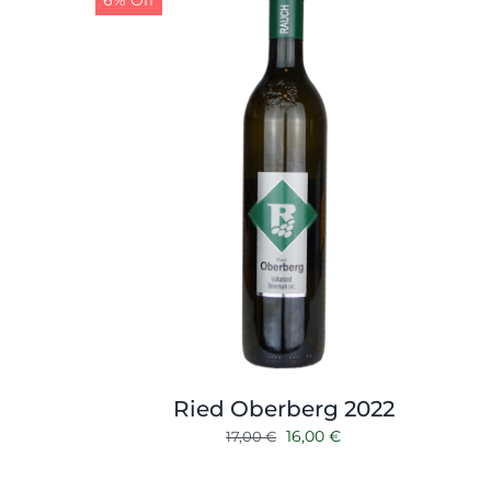
6% Off
Ried Oberberg 2022
Ursprünglicher
Aktueller
16,00
€
17,00
€
Preis
Preis
war:
ist: