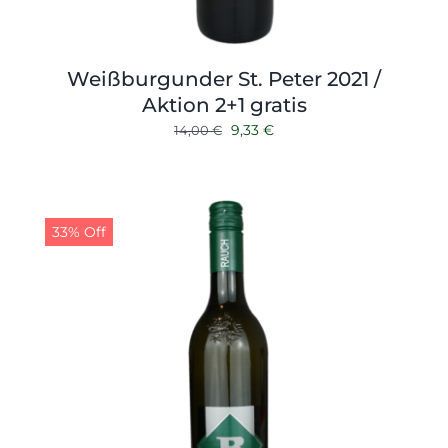
Weißburgunder St. Peter 2021 /
Aktion 2+1 gratis
Ursprünglicher
Aktueller
9,33
€
14,00
€
Preis
Preis
war:
ist:
14,00 €
9,33 €.
33% Off