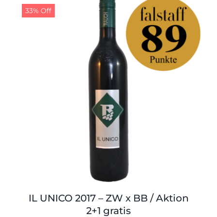
Shop
Tabak
33% Off
Kontakt
Zubehör
IL UNICO 2017 – ZW x BB / Aktion
2+1 gratis