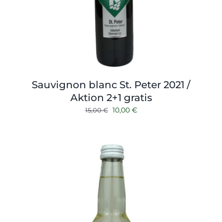
Sauvignon blanc St. Peter 2021 /
Aktion 2+1 gratis
Ursprünglicher
Aktueller
10,00
€
15,00
€
Preis
Preis
war:
ist:
15,00 €
10,00 €.