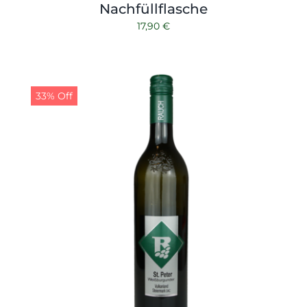
Nachfüllflasche
17,90
€
33% Off