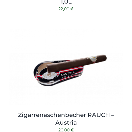
1,0L
22,00
€
Zigarrenaschenbecher RAUCH –
Austria
20,00
€