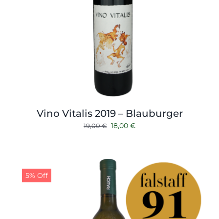
Vino Vitalis 2019 – Blauburger
Ursprünglicher
Aktueller
18,00
€
19,00
€
Preis
Preis
war:
ist:
19,00 €
18,00 €.
5% Off