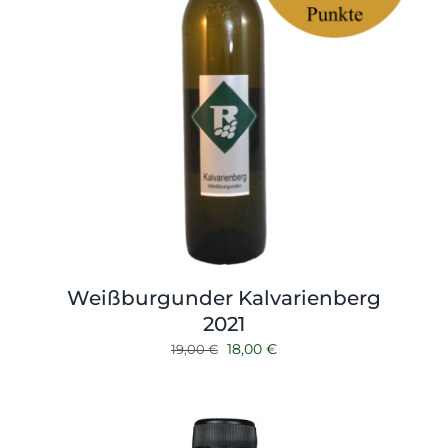
Weißburgunder Kalvarienberg
2021
Ursprünglicher
Aktueller
18,00
€
19,00
€
Preis
Preis
war:
ist:
19,00 €
18,00 €.