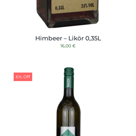
Himbeer – Likör 0,35L
16,00
€
6% Off