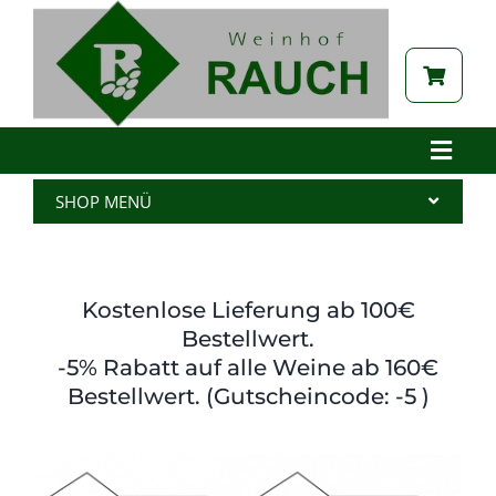
Zum
Inhalt
springen
Toggle
Naviga
Home
SHOP MENÜ
Betrieb
Alle Produkte
Aktuelles
Wein
Kostenlose Lieferung ab 100€
Brennerei
Spritzer
Bestellwert.
-5% Rabatt auf alle Weine ab 160€
Tabak
Edelbrand
Bestellwert. (Gutscheincode: -5 )
Auszeichnungen
Saft
Galerie
Kernöl