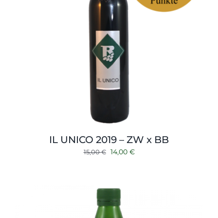
IL UNICO 2019 – ZW x BB
Ursprünglicher
Aktueller
14,00
€
15,00
€
Preis
Preis
war:
ist:
15,00 €
14,00 €.