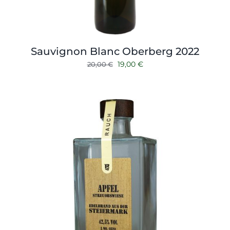
Sauvignon Blanc Oberberg 2022
Ursprünglicher
Aktueller
19,00
€
20,00
€
Preis
Preis
war:
ist:
20,00 €
19,00 €.