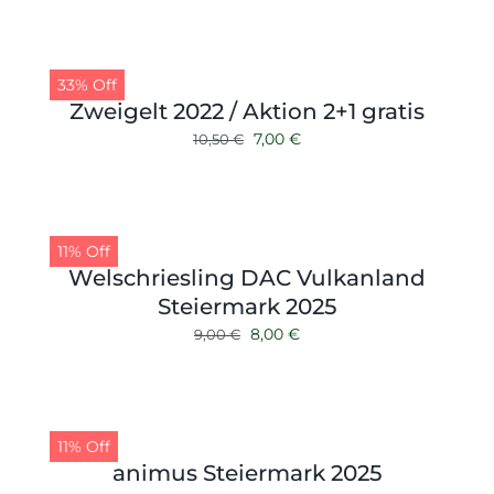
33% Off
Zweigelt 2022 / Aktion 2+1 gratis
Ursprünglicher
Aktueller
7,00
€
10,50
€
Preis
Preis
war:
ist:
10,50 €
7,00 €.
11% Off
Welschriesling DAC Vulkanland
Steiermark 2025
Ursprünglicher
Aktueller
8,00
€
9,00
€
Preis
Preis
war:
ist:
9,00 €
8,00 €.
11% Off
animus Steiermark 2025