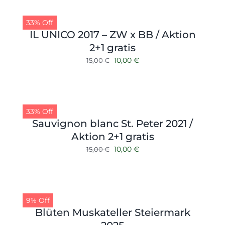
10,50 €
9,50 €.
33% Off
IL UNICO 2017 – ZW x BB / Aktion
2+1 gratis
Ursprünglicher
Aktueller
10,00
€
15,00
€
Preis
Preis
war:
ist:
15,00 €
10,00 €.
33% Off
Sauvignon blanc St. Peter 2021 /
Aktion 2+1 gratis
Ursprünglicher
Aktueller
10,00
€
15,00
€
Preis
Preis
war:
ist:
15,00 €
10,00 €.
9% Off
Blüten Muskateller Steiermark