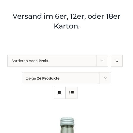
Shop
Tabak
Versand im 6er, 12er, oder 18er
Kontakt
Zubehör
Karton.
Sortieren nach
Preis
Zeige
24 Produkte