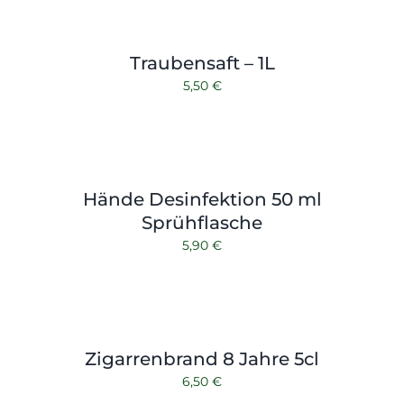
Traubensaft – 1L
5,50
€
Hände Desinfektion 50 ml
Sprühflasche
5,90
€
Zigarrenbrand 8 Jahre 5cl
6,50
€