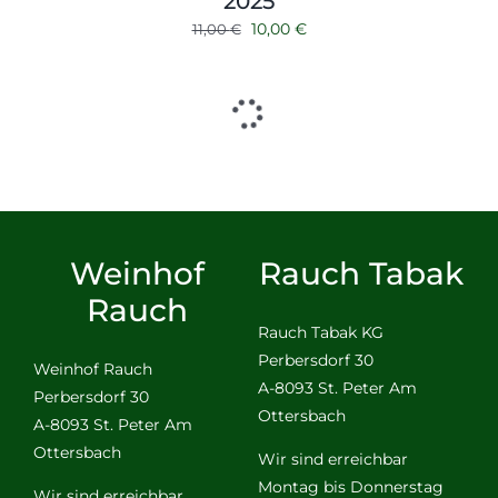
2025
Ursprünglicher
Aktueller
10,00
€
11,00
€
Preis
Preis
war:
ist:
11,00 €
10,00 €.
Weinhof
Rauch Tabak
Rauch
Rauch Tabak KG
Perbersdorf 30
Weinhof Rauch
A-8093 St. Peter Am
Perbersdorf 30
Ottersbach
A-8093 St. Peter Am
Ottersbach
Wir sind erreichbar
Montag bis Donnerstag
Wir sind erreichbar