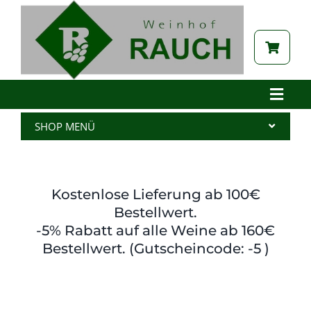
Zum
Inhalt
springen
Toggle
Naviga
Home
SHOP MENÜ
Betrieb
Alle Produkte
Aktuelles
Wein
Kostenlose Lieferung ab 100€
Brennerei
Spritzer
Bestellwert.
-5% Rabatt auf alle Weine ab 160€
Tabak
Edelbrand
Bestellwert. (Gutscheincode: -5 )
Auszeichnungen
Saft
Galerie
Kernöl