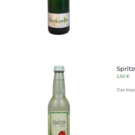
Spritz
2,50
€
Das klas