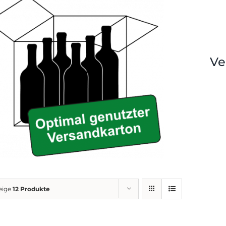
Ve
eige
12 Produkte