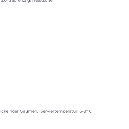
. 5,0 Säure 1,5 g/l Restsüße
rickelnder Gaumen. Serviertemperatur: 6-8° C