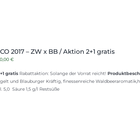
CO 2017 – ZW x BB / Aktion 2+1 gratis
Ursprünglicher
Aktueller
10,00
€
reis
Preis
+1 gratis
Rabattaktion: Solange der Vorrat reicht!
Produktbesch
war:
ist:
gelt und Blauburger Kräftig, finessenreiche Waldbeeraromatik,
5,00 €
10,00 €.
ol. 5,0 Säure 1,5 g/l Restsüße