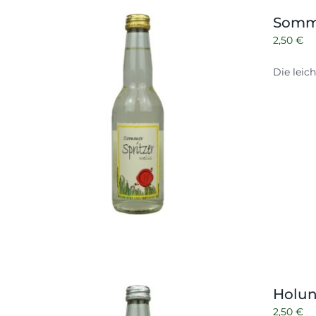
Somm
2,50
€
Die leich
Holun
2,50
€