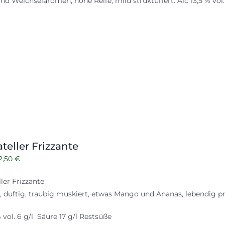
und Weichselaromen, hohe Reife, mild strukturiert. Alc 13,5 % vol
0,50 €
7,00 €.
teller Frizzante
rsprünglicher
Aktueller
2,50
€
reis
Preis
ler Frizzante
ar:
ist:
, duftig, traubig muskiert, etwas Mango und Ananas, lebendig p
3,50 €
12,50 €.
% vol. 6 g/l Säure 17 g/l Restsüße