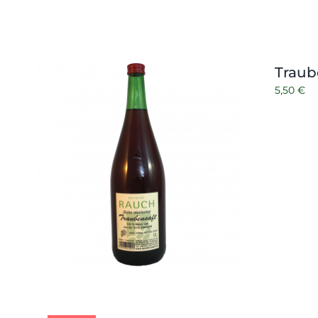
Traube
5,50
€