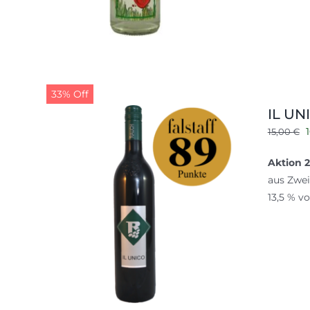
33% Off
IL UNI
15,00
€
P
Aktion 2
aus Zwei
1
13,5 % v