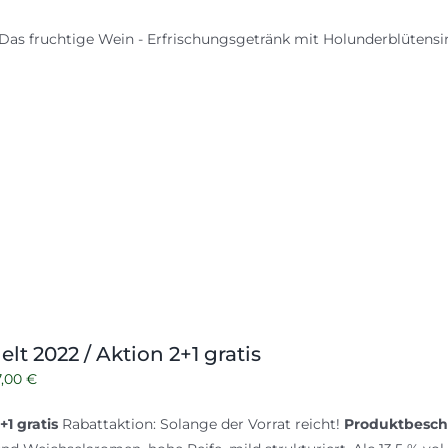
as fruchtige Wein - Erfrischungsgetränk mit Holunderblütensirup. 
lt 2022 / Aktion 2+1 gratis
Ursprünglicher
Aktueller
7,00
€
reis
Preis
+1 gratis
Rabattaktion: Solange der Vorrat reicht!
Produktbesch
war:
ist: