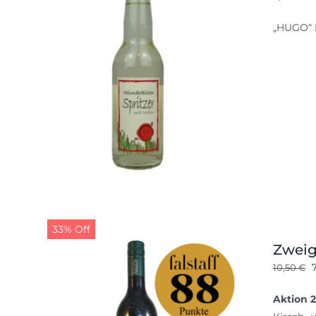
„HUGO“ D
33% Off
Zweige
10,50
€
P
Aktion 2