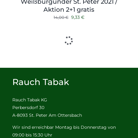
Weißburgunder St. Peter 2021 /
Aktion 2+1 gratis
Ursprünglicher
Aktueller
9,33
€
14,00
€
Preis
Preis
war:
ist:
14,00 €
9,33 €.
Rauch Tabak
Rauch Tabak KG
Perbersdorf 30
A-8093 St. Peter Am Ottersbach
Wir sind erreichbar Montag bis Donnerstag von
09:00 bis 15:30 Uhr