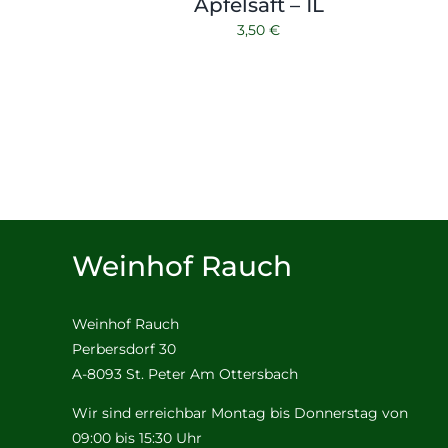
Apfelsaft – 1L
3,50
€
Weinhof Rauch
Weinhof Rauch
Perbersdorf 30
A-8093 St. Peter Am Ottersbach
Wir sind erreichbar Montag bis Donnerstag von
09:00 bis 15:30 Uhr