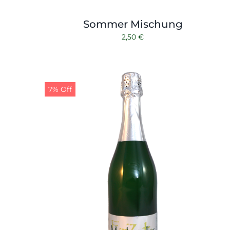
Sommer Mischung
2,50
€
7% Off