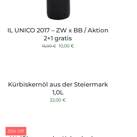
IL UNICO 2017 – ZW x BB / Aktion
2+1 gratis
Ursprünglicher
Aktueller
10,00
€
15,00
€
Preis
Preis
war:
ist:
15,00 €
10,00 €.
Kürbiskernöl aus der Steiermark
1,0L
22,00
€
33% Off