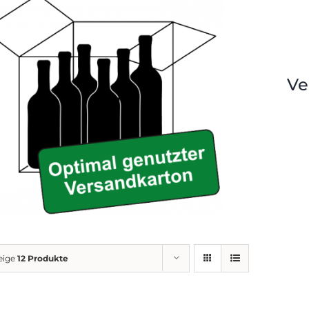
Ve
eige
12 Produkte