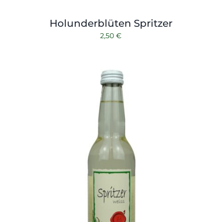
Holunderblüten Spritzer
2,50
€