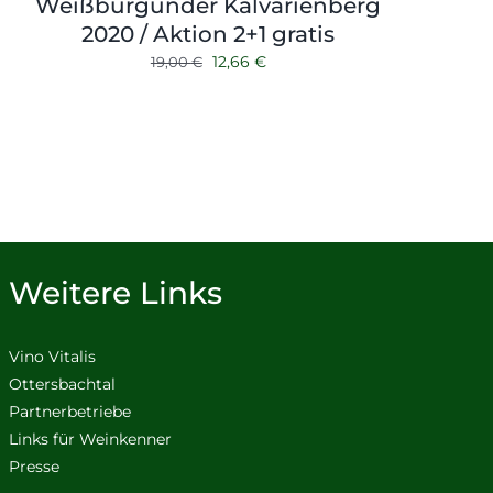
Weißburgunder Kalvarienberg
2020 / Aktion 2+1 gratis
Ursprünglicher
Aktueller
12,66
€
19,00
€
Preis
Preis
war:
ist:
19,00 €
12,66 €.
Weitere Links
Vino Vitalis
Ottersbachtal
Partnerbetriebe
Links für Weinkenner
Presse