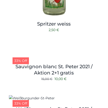
Spritzer weiss
2,50
€
33% Off
Sauvignon blanc St. Peter 2021 /
Aktion 2+1 gratis
Ursprünglicher
Aktueller
10,00
€
15,00
€
Preis
Preis
war:
ist:
15,00 €
10,00 €.
33% Off