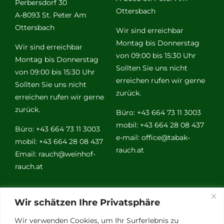
Perbersdorf 30
Ottersbach
A-8093 St. Peter Am
Ottersbach
Wir sind erreichbar
Montag bis Donnerstag
Wir sind erreichbar
von 09:00 bis 15:30 Uhr
Montag bis Donnerstag
Sollten Sie uns nicht
von 09:00 bis 15:30 Uhr
erreichen rufen wir gerne
Sollten Sie uns nicht
zurück.
erreichen rufen wir gerne
zurück.
Büro: +43 664 73 11 3003
mobil: +43 664 28 08 437
Büro: +43 664 73 11 3003
e-mail:
office@tabak-
mobil: +43 664 28 08 437
rauch.at
Email:
rauch@weinhof-
rauch.at
Weitere
Wir schätzen Ihre Privatsphäre
Links
Wir verwenden Cookies, um Ihr Surferlebnis zu