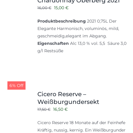
Chardonnay Oberberg 2021
Ursprünglicher
Aktueller
15,00
€
16,00
€
Preis
Preis
Produktbeschreibung
2021 0,75L Der
war:
ist:
Elegante Harmonisch, voluminös, mild,
16,00 €
15,00 €.
geschmeidig,elegant im Abgang.
Eigenschaften
Alc 13,0 % vol. 5,5 Säure 3,0
g/l Restsüße
6% Off
Cicero Reserve –
Weißburgundersekt
Ursprünglicher
Aktueller
16,50
€
17,50
€
Preis
Preis
Cicero Reserve 18 Monate auf der Feinhefe
war:
ist:
Kräftig, nussig, kernig. Ein Weißburgunder
17,50 €
16,50 €.