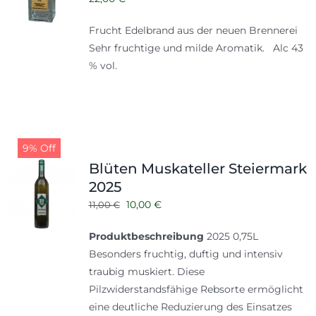
Frucht Edelbrand aus der neuen Brennerei
Sehr fruchtige und milde Aromatik. Alc 43
% vol.
9% Off
Blüten Muskateller Steiermark
2025
Ursprünglicher
Aktueller
10,00
€
11,00
€
Preis
Preis
Produktbeschreibung
2025 0,75L
war:
ist:
Besonders fruchtig, duftig und intensiv
11,00 €
10,00 €.
traubig muskiert. Diese
Pilzwiderstandsfähige Rebsorte ermöglicht
eine deutliche Reduzierung des Einsatzes