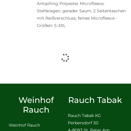
Antipilling Polyester Microfleece,
Stehkragen, gerader Saum, 2 Seitentaschen
mit Reißverschluss, feines Microfleece •
Größen: S-3XL
Weinhof
Rauch Tabak
Rauch
Rauch Tabak KG
Perbersdorf 30
Weinhof Rauch
A-8093 St. Peter Am