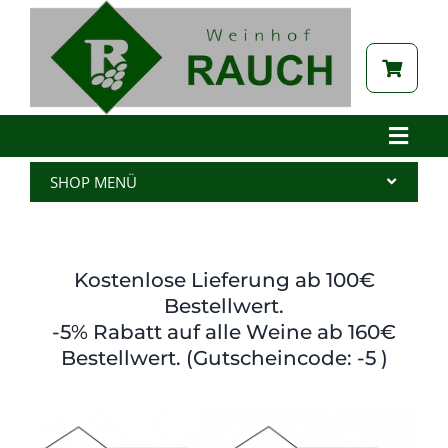
Zum
Inhalt
springen
Toggle
Naviga
Home
SHOP MENÜ
Betrieb
Alle Produkte
Aktuelles
Wein
Kostenlose Lieferung ab 100€
Brennerei
Spritzer
Bestellwert.
-5% Rabatt auf alle Weine ab 160€
Tabak
Edelbrand
Bestellwert. (Gutscheincode: -5 )
Auszeichnungen
Saft
Galerie
Kernöl