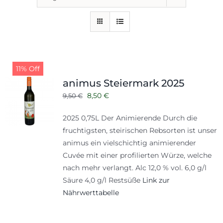
11% Off
animus Steiermark 2025
Ursprünglicher
Aktueller
8,50
€
9,50
€
Preis
Preis
2025 0,75L Der Animierende Durch die
war:
ist:
fruchtigsten, steirischen Rebsorten ist unser
9,50 €
8,50 €.
animus ein vielschichtig animierender
Cuvée mit einer profilierten Würze, welche
nach mehr verlangt. Alc 12,0 % vol. 6,0 g/l
Säure 4,0 g/l Restsüße
Link zur
Nährwerttabelle