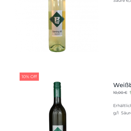
Säure 6,
9
10% Off
Weißb
10,00
€
Erhältli
g/l Säur