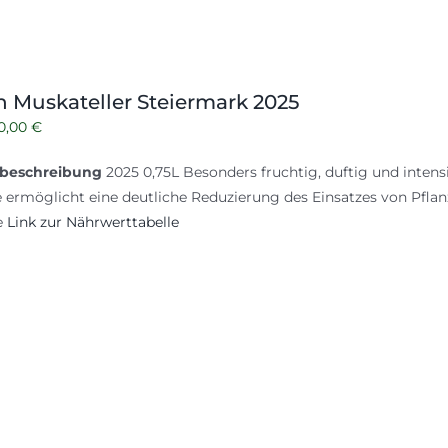
n Muskateller Steiermark 2025
rsprünglicher
Aktueller
0,00
€
reis
Preis
beschreibung
2025 0,75L Besonders fruchtig, duftig und intens
ar:
ist:
 ermöglicht eine deutliche Reduzierung des Einsatzes von Pflanze
1,00 €
10,00 €.
e
Link zur Nährwerttabelle