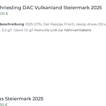
hriesling DAC Vulkanland Steiermark 2025
rsprünglicher
Aktueller
,00
€
reis
Preis
beschreibung
2025 0,75L Der Rassige Frisch, rassig, etwas Zitr
ar:
ist:
l. 5,5 g/l Säure 1,5 g/l Restsüße
Link zur Nährwerttabelle
,00 €
8,00 €.
s Steiermark 2025
rsprünglicher
Aktueller
,50
€