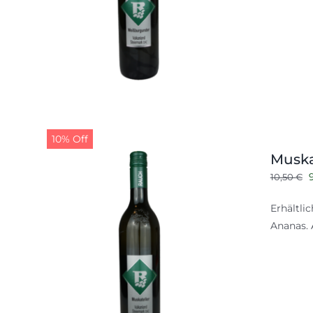
10% Off
Muska
10,50
€
P
Erhältli
Ananas. A
1