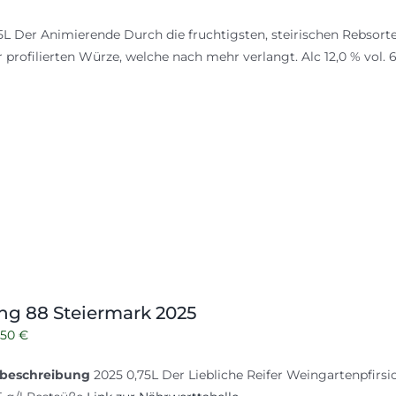
reis
Preis
5L Der Animierende Durch die fruchtigsten, steirischen Rebsorte
ar:
ist:
r profilierten Würze, welche nach mehr verlangt. Alc 12,0 % vol. 
,50 €
8,50 €.
ng 88 Steiermark 2025
rsprünglicher
Aktueller
,50
€
reis
Preis
beschreibung
2025 0,75L Der Liebliche Reifer Weingartenpfirsich, 
ar:
ist: