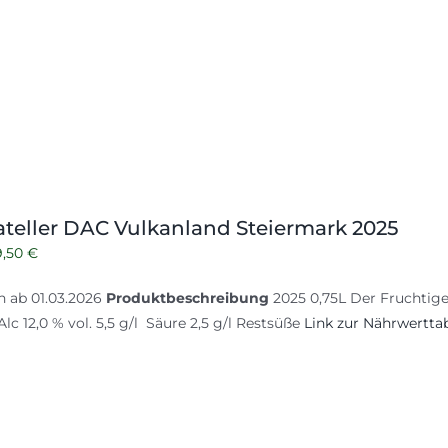
teller DAC Vulkanland Steiermark 2025
Ursprünglicher
Aktueller
9,50
€
reis
Preis
ch ab 01.03.2026
Produktbeschreibung
2025 0,75L Der Fruchtige
war:
ist:
lc 12,0 % vol. 5,5 g/l Säure 2,5 g/l Restsüße
Link zur Nährwerttab
0,50 €
9,50 €.