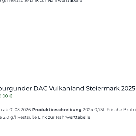
5 g/l Restsüße
Link zur Nährwerttabelle
,50 €
8,50 €.
urgunder DAC Vulkanland Steiermark 2025
Ursprünglicher
Aktueller
9,00
€
Preis
Preis
ch ab 01.03.2026
Produktbeschreibung
2024 0,75L Frische Brotrind
war:
ist:
e 2,0 g/l Restsüße
Link zur Nährwerttabelle
10,00 €
9,00 €.