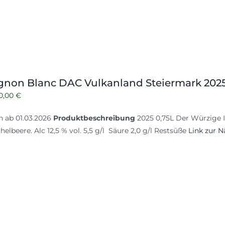
gnon Blanc DAC Vulkanland Steiermark 202
rsprünglicher
Aktueller
0,00
€
reis
Preis
ch ab 01.03.2026
Produktbeschreibung
2025 0,75L Der Würzige In
ar:
ist:
helbeere. Alc 12,5 % vol. 5,5 g/l Säure 2,0 g/l Restsüße
Link zur N
1,00 €
10,00 €.