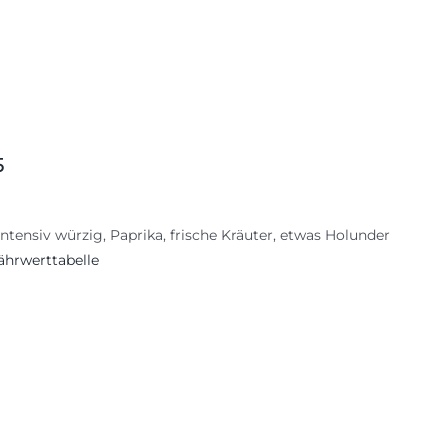
5
tensiv würzig, Paprika, frische Kräuter, etwas Holunder
ährwerttabelle