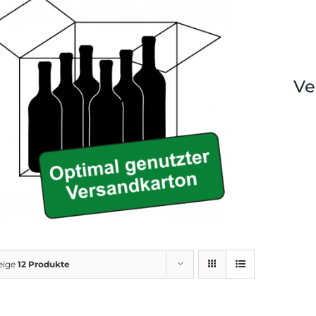
Ve
eige
12 Produkte