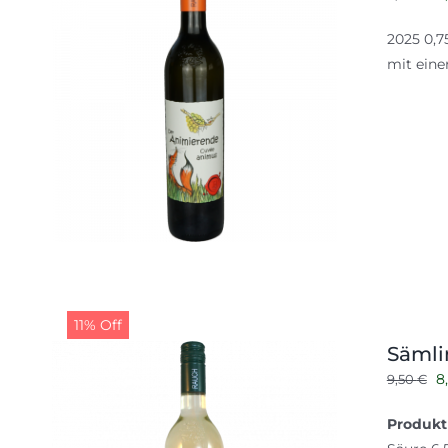
P
2025 0,7
w
mit eine
9
11% Off
Sämli
U
8
9,50
€
P
Produkt
w