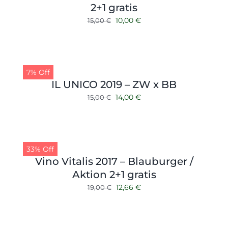
2+1 gratis
Ursprünglicher
Aktueller
10,00
€
15,00
€
Preis
Preis
war:
ist:
15,00 €
10,00 €.
7% Off
IL UNICO 2019 – ZW x BB
Ursprünglicher
Aktueller
14,00
€
15,00
€
Preis
Preis
war:
ist:
15,00 €
14,00 €.
33% Off
Vino Vitalis 2017 – Blauburger /
Aktion 2+1 gratis
Ursprünglicher
Aktueller
12,66
€
19,00
€
Preis
Preis
war:
ist:
19,00 €
12,66 €.