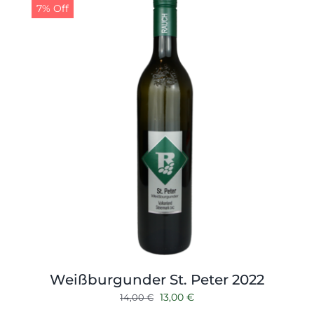
7% Off
Weißburgunder St. Peter 2022
Ursprünglicher
Aktueller
13,00
€
14,00
€