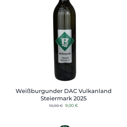
Weißburgunder DAC Vulkanland
Steiermark 2025
Ursprünglicher
Aktueller
9,00
€
10,00
€
Preis
Preis
war:
ist:
10,00 €
9,00 €.