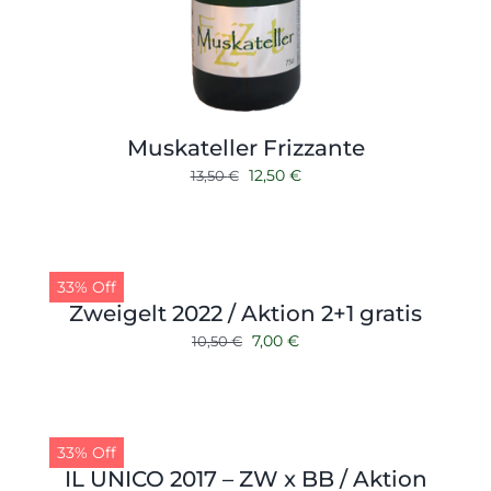
Muskateller Frizzante
Ursprünglicher
Aktueller
12,50
€
13,50
€
Preis
Preis
war:
ist:
13,50 €
12,50 €.
33% Off
Zweigelt 2022 / Aktion 2+1 gratis
Ursprünglicher
Aktueller
7,00
€
10,50
€
Preis
Preis
war:
ist:
10,50 €
7,00 €.
33% Off
IL UNICO 2017 – ZW x BB / Aktion