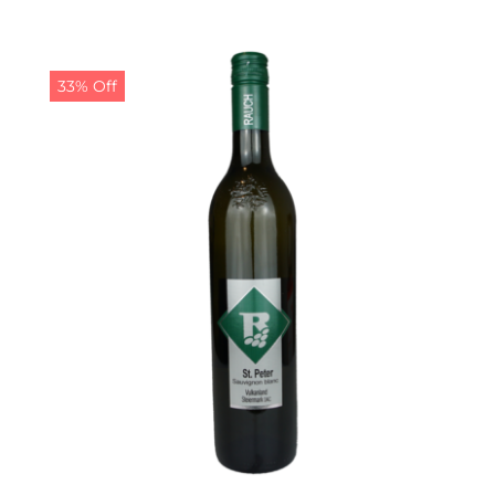
Preis
Preis
war:
ist:
14,00 €
13,00 €.
33% Off