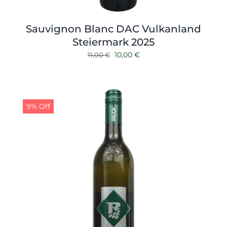
Sauvignon Blanc DAC Vulkanland
Steiermark 2025
Ursprünglicher
Aktueller
10,00
€
11,00
€
Preis
Preis
war:
ist:
11,00 €
10,00 €.
9% Off