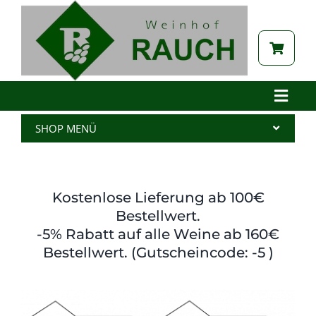
Zum
Inhalt
springen
Toggle
Naviga
Home
SHOP MENÜ
Betrieb
Alle Produkte
Aktuelles
Wein
Kostenlose Lieferung ab 100€
Brennerei
Spritzer
Bestellwert.
-5% Rabatt auf alle Weine ab 160€
Tabak
Edelbrand
Bestellwert. (Gutscheincode: -5 )
Auszeichnungen
Saft
Galerie
Kernöl