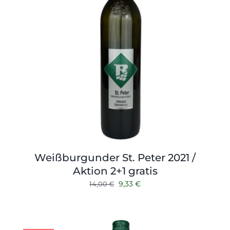
Weißburgunder St. Peter 2021 /
Aktion 2+1 gratis
Ursprünglicher
Aktueller
9,33
€
14,00
€
Preis
Preis
war:
ist:
14,00 €
9,33 €.