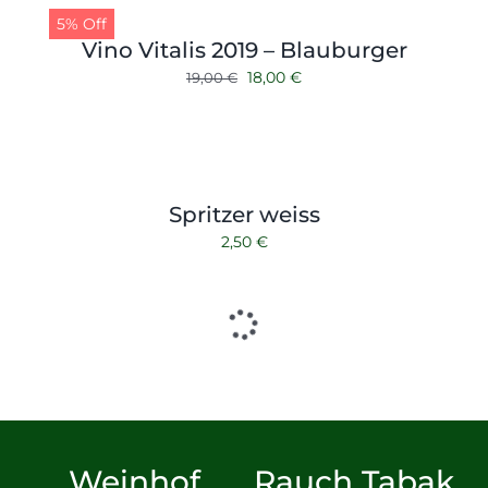
5% Off
Vino Vitalis 2019 – Blauburger
Ursprünglicher
Aktueller
18,00
€
19,00
€
Preis
Preis
war:
ist:
19,00 €
18,00 €.
Spritzer weiss
2,50
€
Weinhof
Rauch Tabak