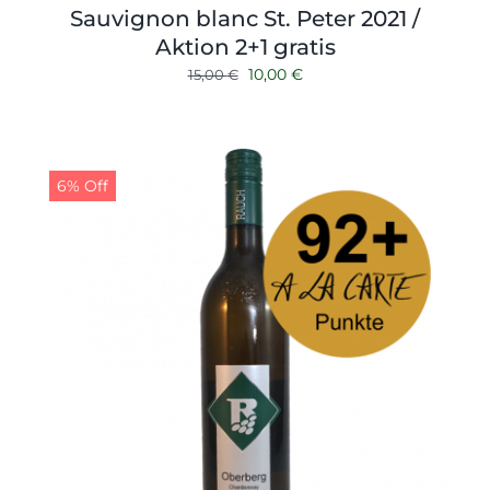
Sauvignon blanc St. Peter 2021 /
Aktion 2+1 gratis
Ursprünglicher
Aktueller
10,00
€
15,00
€
Preis
Preis
war:
ist:
15,00 €
10,00 €.
6% Off