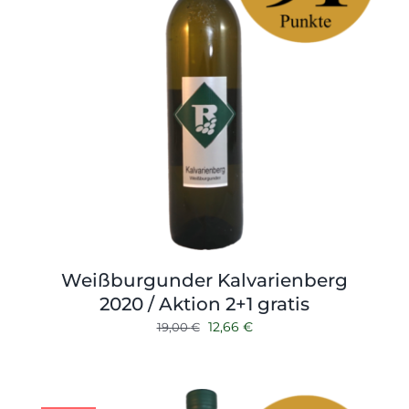
Weißburgunder Kalvarienberg
2020 / Aktion 2+1 gratis
Ursprünglicher
Aktueller
12,66
€
19,00
€
Preis
Preis
war:
ist:
19,00 €
12,66 €.