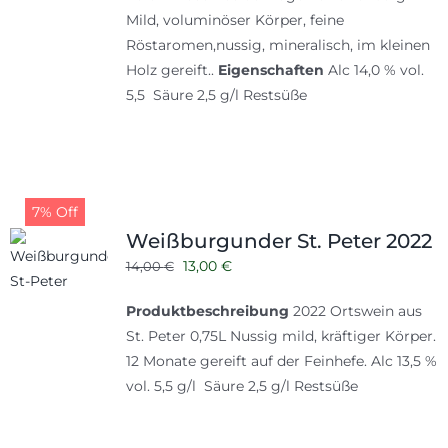
Mild, voluminöser Körper, feine
Röstaromen,nussig, mineralisch, im kleinen
Holz gereift..
Eigenschaften
Alc 14,0 % vol.
5,5 Säure 2,5 g/l Restsüße
7% Off
Weißburgunder St. Peter 2022
Ursprünglicher
Aktueller
13,00
€
14,00
€
Preis
Preis
Produktbeschreibung
2022 Ortswein aus
war:
ist:
St. Peter 0,75L Nussig mild, kräftiger Körper.
14,00 €
13,00 €.
12 Monate gereift auf der Feinhefe. Alc 13,5 %
vol. 5,5 g/l Säure 2,5 g/l Restsüße