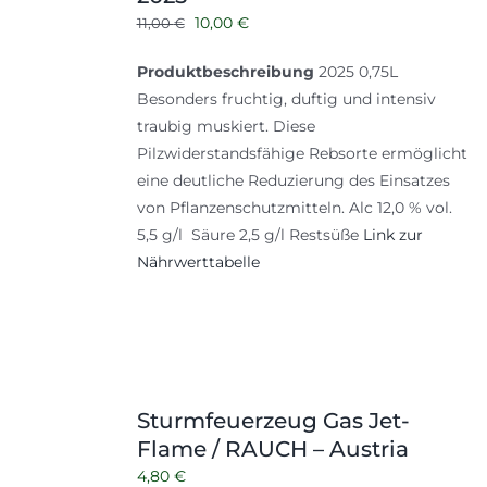
Ursprünglicher
Aktueller
10,00
€
11,00
€
Preis
Preis
Produktbeschreibung
2025 0,75L
war:
ist:
Besonders fruchtig, duftig und intensiv
11,00 €
10,00 €.
traubig muskiert. Diese
Pilzwiderstandsfähige Rebsorte ermöglicht
eine deutliche Reduzierung des Einsatzes
von Pflanzenschutzmitteln. Alc 12,0 % vol.
5,5 g/l Säure 2,5 g/l Restsüße
Link zur
Nährwerttabelle
Sturmfeuerzeug Gas Jet-
Flame / RAUCH – Austria
4,80
€