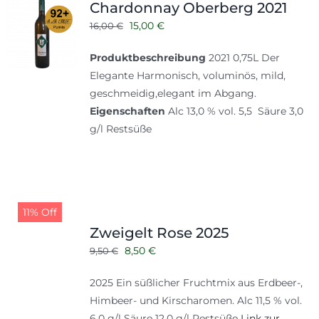
Chardonnay Oberberg 2021
Ursprünglicher
Aktueller
15,00
€
16,00
€
Preis
Preis
Produktbeschreibung
2021 0,75L Der
war:
ist:
Elegante Harmonisch, voluminös, mild,
16,00 €
15,00 €.
geschmeidig,elegant im Abgang.
Eigenschaften
Alc 13,0 % vol. 5,5 Säure 3,0
g/l Restsüße
11% Off
Zweigelt Rose 2025
Ursprünglicher
Aktueller
8,50
€
9,50
€
Preis
Preis
2025 Ein süßlicher Fruchtmix aus Erdbeer-,
war:
ist:
Himbeer- und Kirscharomen. Alc 11,5 % vol.
9,50 €
8,50 €.
6,0 g/l Säure 12,0 g/l Restsüße
Link zur