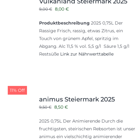
Vulkanland Steiermark 2025
Ursprünglicher
Aktueller
8,00
€
9,00
€
Preis
Preis
Produktbeschreibung
2025 0,75L Der
war:
ist:
Rassige Frisch, rassig, etwas Zitrus, ein
9,00 €
8,00 €.
Touch von grünem Apfel, spritzig im
Abgang. Alc 11,5 % vol. 5,5 g/l Säure 1,5 g/l
Restsüße
Link zur Nährwerttabelle
11% Off
animus Steiermark 2025
Ursprünglicher
Aktueller
8,50
€
9,50
€
Preis
Preis
2025 0,75L Der Animierende Durch die
war:
ist:
fruchtigsten, steirischen Rebsorten ist unser
9,50 €
8,50 €.
animus ein vielschichtig animierender