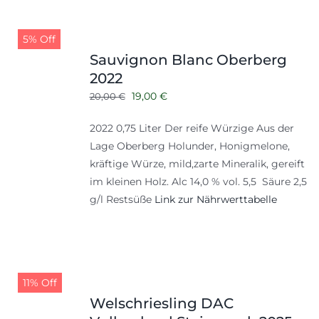
5% Off
Sauvignon Blanc Oberberg
2022
Ursprünglicher
Aktueller
19,00
€
20,00
€
Preis
Preis
2022 0,75 Liter Der reife Würzige Aus der
war:
ist:
Lage Oberberg Holunder, Honigmelone,
20,00 €
19,00 €.
kräftige Würze, mild,zarte Mineralik, gereift
im kleinen Holz. Alc 14,0 % vol. 5,5 Säure 2,5
g/l Restsüße
Link zur Nährwerttabelle
11% Off
Welschriesling DAC