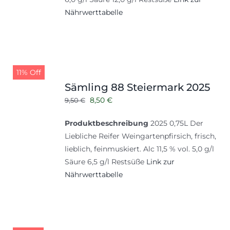
Nährwerttabelle
11% Off
Sämling 88 Steiermark 2025
Ursprünglicher
Aktueller
8,50
€
9,50
€
Preis
Preis
Produktbeschreibung
2025 0,75L Der
war:
ist:
Liebliche Reifer Weingartenpfirsich, frisch,
9,50 €
8,50 €.
lieblich, feinmuskiert. Alc 11,5 % vol. 5,0 g/l
Säure 6,5 g/l Restsüße
Link zur
Nährwerttabelle