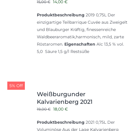
Ursprünglicher
Aktueller
14,00
€
15,00
€
Preis
Preis
Produktbeschreibung
2019 0,75L Der
war:
ist:
einzigartige Teilbarrique Cuvée aus Zweigelt
15,00 €
14,00 €.
und Blauburger Kräftig, finessenreiche
Waldbeeraromatik,harmonisch, mild, zarte
Röstaromen.
Eigenschaften
Alc 13,5 % vol.
5,0 Säure 1,5 g/l Restsüße
5% Off
Weißburgunder
Kalvarienberg 2021
Ursprünglicher
Aktueller
18,00
€
19,00
€
Preis
Preis
Produktbeschreibung
2021 0,75L Der
war:
ist:
Voluminöse Aus der Lage Kalvarienberg
19,00 €
18,00 €.