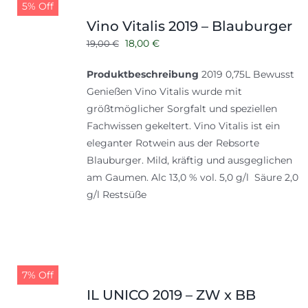
5% Off
Vino Vitalis 2019 – Blauburger
Ursprünglicher
Aktueller
18,00
€
19,00
€
Preis
Preis
Produktbeschreibung
2019 0,75L Bewusst
war:
ist:
Genießen Vino Vitalis wurde mit
19,00 €
18,00 €.
größtmöglicher Sorgfalt und speziellen
Fachwissen gekeltert. Vino Vitalis ist ein
eleganter Rotwein aus der Rebsorte
Blauburger. Mild, kräftig und ausgeglichen
am Gaumen. Alc 13,0 % vol. 5,0 g/l Säure 2,0
g/l Restsüße
7% Off
IL UNICO 2019 – ZW x BB