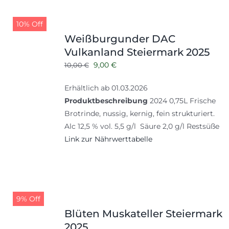
10% Off
Weißburgunder DAC
Vulkanland Steiermark 2025
Ursprünglicher
Aktueller
9,00
€
10,00
€
Preis
Preis
Erhältlich ab 01.03.2026
war:
ist:
Produktbeschreibung
2024 0,75L Frische
10,00 €
9,00 €.
Brotrinde, nussig, kernig, fein strukturiert.
Alc 12,5 % vol. 5,5 g/l Säure 2,0 g/l Restsüße
Link zur Nährwerttabelle
9% Off
Blüten Muskateller Steiermark
2025