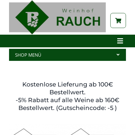
Zum
Inhalt
springen
Toggle
Naviga
Home
SHOP MENÜ
Betrieb
Alle Produkte
Aktuelles
Wein
Kostenlose Lieferung ab 100€
Brennerei
Spritzer
Bestellwert.
-5% Rabatt auf alle Weine ab 160€
Tabak
Edelbrand
Bestellwert. (Gutscheincode: -5 )
Auszeichnungen
Saft
Galerie
Kernöl