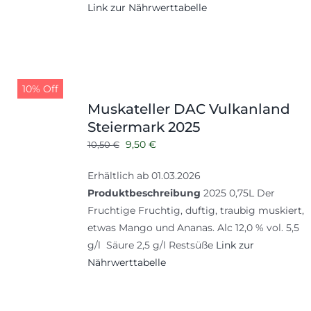
Link zur Nährwerttabelle
10% Off
Muskateller DAC Vulkanland
Steiermark 2025
Ursprünglicher
Aktueller
9,50
€
10,50
€
Preis
Preis
Erhältlich ab 01.03.2026
war:
ist:
Produktbeschreibung
2025 0,75L Der
10,50 €
9,50 €.
Fruchtige Fruchtig, duftig, traubig muskiert,
etwas Mango und Ananas. Alc 12,0 % vol. 5,5
g/l Säure 2,5 g/l Restsüße
Link zur
Nährwerttabelle