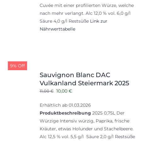
Cuvée mit einer profilierten Würze, welche
nach mehr verlangt. Alc 12,0 % vol. 6,0 g/l
Säure 4,0 g/l Restsüße
Link zur
Nährwerttabelle
9% Off
Sauvignon Blanc DAC
Vulkanland Steiermark 2025
Ursprünglicher
Aktueller
10,00
€
11,00
€
Preis
Preis
Erhältlich ab 01.03.2026
war:
ist:
Produktbeschreibung
2025 0,75L Der
11,00 €
10,00 €.
Würzige Intensiv würzig, Paprika, frische
Kräuter, etwas Holunder und Stachelbeere.
Alc 12,5 % vol. 5,5 g/l Säure 2,0 g/l Restsüße