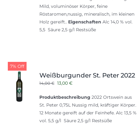
Mild, voluminöser Körper, feine
Röstaromen,nussig, mineralisch, im kleinen
Holz gereift..
Eigenschaften
Alc 14,0 % vol.
5,5 Säure 2,5 g/l Restsüße
7% Off
Weißburgunder St. Peter 2022
Ursprünglicher
Aktueller
13,00
€
14,00
€
Preis
Preis
Produktbeschreibung
2022 Ortswein aus
war:
ist:
St. Peter 0,75L Nussig mild, kräftiger Körper.
14,00 €
13,00 €.
12 Monate gereift auf der Feinhefe. Alc 13,5 %
vol. 5,5 g/l Säure 2,5 g/l Restsüße