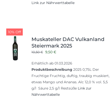
Link zur Nährwerttabelle
10% Off
Muskateller DAC Vulkanland
Steiermark 2025
Ursprünglicher
Aktueller
9,50
€
10,50
€
Preis
Preis
Erhältlich ab 01.03.2026
war:
ist:
Produktbeschreibung
2025 0,75L Der
10,50 €
9,50 €.
Fruchtige Fruchtig, duftig, traubig muskiert,
etwas Mango und Ananas. Alc 12,0 % vol. 5,5
g/l Säure 2,5 g/l Restsüße
Link zur
Nährwerttabelle