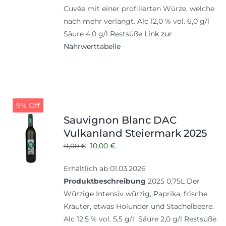
Cuvée mit einer profilierten Würze, welche
nach mehr verlangt. Alc 12,0 % vol. 6,0 g/l
Säure 4,0 g/l Restsüße
Link zur
Nährwerttabelle
9% Off
Sauvignon Blanc DAC
Vulkanland Steiermark 2025
Ursprünglicher
Aktueller
10,00
€
11,00
€
Preis
Preis
Erhältlich ab 01.03.2026
war:
ist:
Produktbeschreibung
2025 0,75L Der
11,00 €
10,00 €.
Würzige Intensiv würzig, Paprika, frische
Kräuter, etwas Holunder und Stachelbeere.
Alc 12,5 % vol. 5,5 g/l Säure 2,0 g/l Restsüße