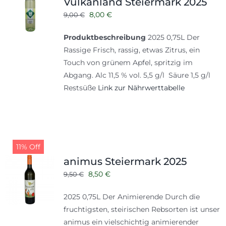
Vulkanland Steiermark 2025
Ursprünglicher
Aktueller
8,00
€
9,00
€
Preis
Preis
Produktbeschreibung
2025 0,75L Der
war:
ist:
Rassige Frisch, rassig, etwas Zitrus, ein
9,00 €
8,00 €.
Touch von grünem Apfel, spritzig im
Abgang. Alc 11,5 % vol. 5,5 g/l Säure 1,5 g/l
Restsüße
Link zur Nährwerttabelle
11% Off
animus Steiermark 2025
Ursprünglicher
Aktueller
8,50
€
9,50
€
Preis
Preis
2025 0,75L Der Animierende Durch die
war:
ist:
fruchtigsten, steirischen Rebsorten ist unser
9,50 €
8,50 €.
animus ein vielschichtig animierender