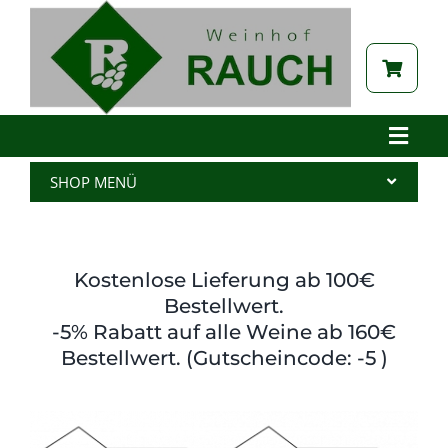
Zum
Inhalt
springen
Toggle
Naviga
Home
SHOP MENÜ
Betrieb
Alle Produkte
Aktuelles
Wein
Kostenlose Lieferung ab 100€
Brennerei
Spritzer
Bestellwert.
-5% Rabatt auf alle Weine ab 160€
Tabak
Edelbrand
Bestellwert. (Gutscheincode: -5 )
Auszeichnungen
Saft
Galerie
Kernöl