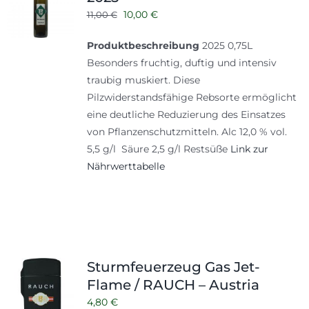
Ursprünglicher
Aktueller
10,00
€
11,00
€
Preis
Preis
Produktbeschreibung
2025 0,75L
war:
ist:
Besonders fruchtig, duftig und intensiv
11,00 €
10,00 €.
traubig muskiert. Diese
Pilzwiderstandsfähige Rebsorte ermöglicht
eine deutliche Reduzierung des Einsatzes
von Pflanzenschutzmitteln. Alc 12,0 % vol.
5,5 g/l Säure 2,5 g/l Restsüße
Link zur
Nährwerttabelle
Sturmfeuerzeug Gas Jet-
Flame / RAUCH – Austria
4,80
€