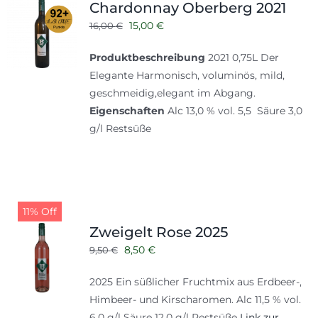
Chardonnay Oberberg 2021
Ursprünglicher
Aktueller
15,00
€
16,00
€
Preis
Preis
Produktbeschreibung
2021 0,75L Der
war:
ist:
Elegante Harmonisch, voluminös, mild,
16,00 €
15,00 €.
geschmeidig,elegant im Abgang.
Eigenschaften
Alc 13,0 % vol. 5,5 Säure 3,0
g/l Restsüße
11% Off
Zweigelt Rose 2025
Ursprünglicher
Aktueller
8,50
€
9,50
€
Preis
Preis
2025 Ein süßlicher Fruchtmix aus Erdbeer-,
war:
ist:
Himbeer- und Kirscharomen. Alc 11,5 % vol.
9,50 €
8,50 €.
6,0 g/l Säure 12,0 g/l Restsüße
Link zur