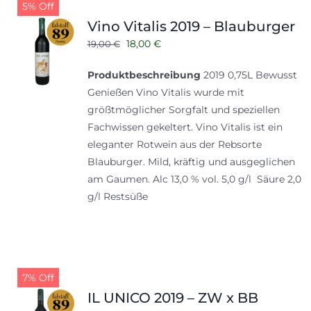
5% Off
Vino Vitalis 2019 – Blauburger
Ursprünglicher
Aktueller
18,00
€
19,00
€
Preis
Preis
Produktbeschreibung
2019 0,75L Bewusst
war:
ist:
Genießen Vino Vitalis wurde mit
19,00 €
18,00 €.
größtmöglicher Sorgfalt und speziellen
Fachwissen gekeltert. Vino Vitalis ist ein
eleganter Rotwein aus der Rebsorte
Blauburger. Mild, kräftig und ausgeglichen
am Gaumen. Alc 13,0 % vol. 5,0 g/l Säure 2,0
g/l Restsüße
7% Off
IL UNICO 2019 – ZW x BB