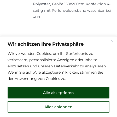
Polyester, Größe 150x200cm Konfektion 4-
seitig mit Perlonveloursband waschbar bei
40°C
Wir schätzen Ihre Privatsphäre
Wir verwenden Cookies, um Ihr Surferlebnis zu
Himbeer – Likör 0,35L
verbessern, personalisierte Anzeigen oder Inhalte
16,00
€
einzusetzen und unseren Datenverkehr zu analysieren.
Wenn Sie auf „Alle akzeptieren" klicken, stimmen Sie
Fruchtlikör mit steirischen Himbeeren
der Anwendung von Cookies zu.
Sehr fruchtige und süßlich milde Aromatik.
Alc 24 % vol.
Alle akzeptieren
Alles ablehnen