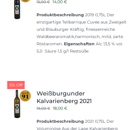
Ursprünglicher
Aktueller
14,00
€
15,00
€
Preis
Preis
Produktbeschreibung
2019 0,75L Der
war:
ist:
einzigartige Teilbarrique Cuvée aus Zweigelt
15,00 €
14,00 €.
und Blauburger Kräftig, finessenreiche
Waldbeeraromatik,harmonisch, mild, zarte
Röstaromen.
Eigenschaften
Alc 13,5 % vol.
5,0 Säure 1,5 g/l Restsüße
5% Off
Weißburgunder
Kalvarienberg 2021
Ursprünglicher
Aktueller
18,00
€
19,00
€
Preis
Preis
Produktbeschreibung
2021 0,75L Der
war:
ist:
Voluminöse Aus der Lage Kalvarienberg
19,00 €
18,00 €.