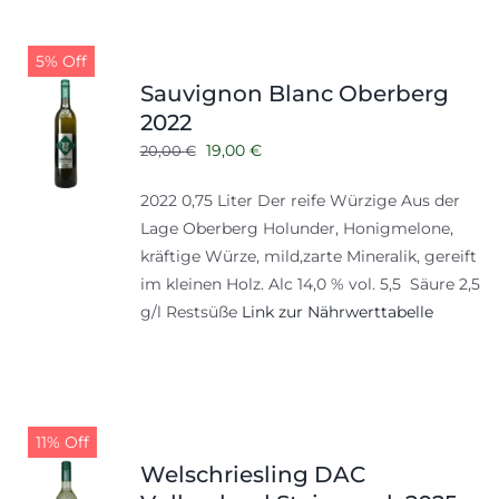
5% Off
Sauvignon Blanc Oberberg
2022
Ursprünglicher
Aktueller
19,00
€
20,00
€
Preis
Preis
2022 0,75 Liter Der reife Würzige Aus der
war:
ist:
Lage Oberberg Holunder, Honigmelone,
20,00 €
19,00 €.
kräftige Würze, mild,zarte Mineralik, gereift
im kleinen Holz. Alc 14,0 % vol. 5,5 Säure 2,5
g/l Restsüße
Link zur Nährwerttabelle
11% Off
Welschriesling DAC