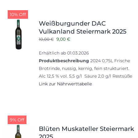
10% Off
Weißburgunder DAC
Vulkanland Steiermark 2025
Ursprünglicher
Aktueller
9,00
€
10,00
€
Preis
Preis
Erhältlich ab 01.03.2026
war:
ist:
Produktbeschreibung
2024 0,75L Frische
10,00 €
9,00 €.
Brotrinde, nussig, kernig, fein strukturiert.
Alc 12,5 % vol. 5,5 g/l Säure 2,0 g/l Restsüße
Link zur Nährwerttabelle
9% Off
Blüten Muskateller Steiermark
2025