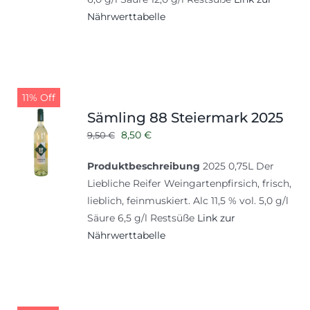
Nährwerttabelle
11% Off
Sämling 88 Steiermark 2025
Ursprünglicher
Aktueller
8,50
€
9,50
€
Preis
Preis
Produktbeschreibung
2025 0,75L Der
war:
ist:
Liebliche Reifer Weingartenpfirsich, frisch,
9,50 €
8,50 €.
lieblich, feinmuskiert. Alc 11,5 % vol. 5,0 g/l
Säure 6,5 g/l Restsüße
Link zur
Nährwerttabelle