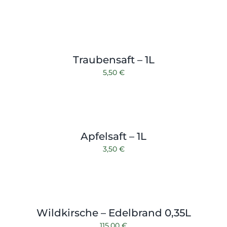
Traubensaft – 1L
5,50
€
Apfelsaft – 1L
3,50
€
Wildkirsche – Edelbrand 0,35L
115,00
€