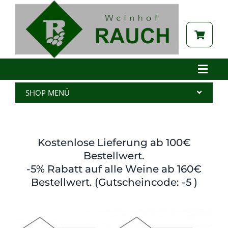
Zum
Inhalt
springen
Toggle
Naviga
Home
SHOP MENÜ
Betrieb
Alle Produkte
Aktuelles
Wein
Kostenlose Lieferung ab 100€
Brennerei
Spritzer
Bestellwert.
-5% Rabatt auf alle Weine ab 160€
Tabak
Edelbrand
Bestellwert. (Gutscheincode: -5 )
Auszeichnungen
Saft
Galerie
Kernöl