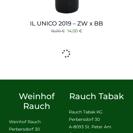
IL UNICO 2019 – ZW x BB
Ursprünglicher
Aktueller
14,00
€
15,00
€
Preis
Preis
war:
ist:
15,00 €
14,00 €.
Weinhof
Rauch Tabak
Rauch
Rauch Tabak KG
Perbersdorf 30
Weinhof Rauch
A-8093 St. Peter Am
Perbersdorf 30