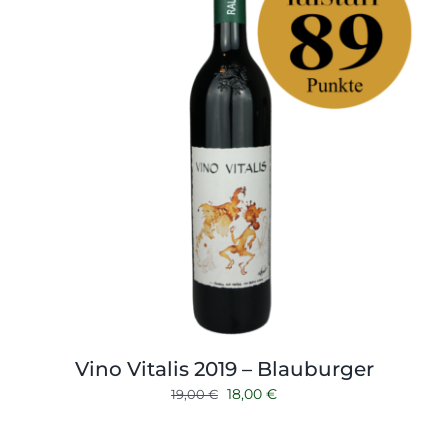
Vino Vitalis 2019 – Blauburger
Ursprünglicher
Aktueller
18,00
€
19,00
€
Preis
Preis
war:
ist: