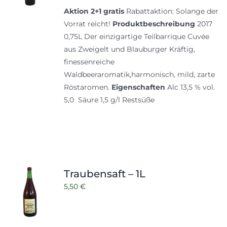
Preis
Preis
Aktion 2+1 gratis
Rabattaktion: Solange der
war:
ist:
Vorrat reicht!
Produktbeschreibung
2017
15,00 €
10,00 €.
0,75L Der einzigartige Teilbarrique Cuvée
aus Zweigelt und Blauburger Kräftig,
finessenreiche
Waldbeeraromatik,harmonisch, mild, zarte
Röstaromen.
Eigenschaften
Alc 13,5 % vol.
5,0 Säure 1,5 g/l Restsüße
Traubensaft – 1L
5,50
€