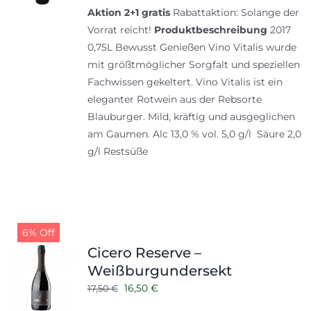
Aktion 2+1 gratis
Rabattaktion: Solange der
war:
ist:
Vorrat reicht!
Produktbeschreibung
2017
19,00 €
12,66 €.
0,75L Bewusst Genießen Vino Vitalis wurde
mit größtmöglicher Sorgfalt und speziellen
Fachwissen gekeltert. Vino Vitalis ist ein
eleganter Rotwein aus der Rebsorte
Blauburger. Mild, kräftig und ausgeglichen
am Gaumen. Alc 13,0 % vol. 5,0 g/l Säure 2,0
g/l Restsüße
6% Off
Cicero Reserve –
Weißburgundersekt
Ursprünglicher
Aktueller
16,50
€
17,50
€
Preis
Preis