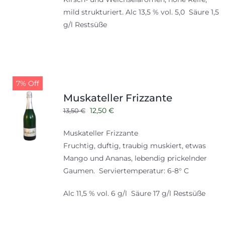
mild strukturiert. Alc 13,5 % vol. 5,0 Säure 1,5
g/l Restsüße
7% Off
Muskateller Frizzante
Ursprünglicher
Aktueller
12,50
€
13,50
€
Preis
Preis
Muskateller Frizzante
war:
ist:
Fruchtig, duftig, traubig muskiert, etwas
13,50 €
12,50 €.
Mango und Ananas, lebendig prickelnder
Gaumen. Serviertemperatur: 6-8° C
Alc 11,5 % vol. 6 g/l Säure 17 g/l Restsüße