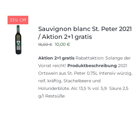
33% Off
Sauvignon blanc St. Peter 2021
/ Aktion 2+1 gratis
Ursprünglicher
Aktueller
10,00
€
15,00
€
Preis
Preis
Aktion 2+1 gratis
Rabattaktion: Solange der
war:
ist:
Vorrat reicht!
Produktbeschreibung
2021
15,00 €
10,00 €.
Ortswein aus St. Peter 0,75L Intensiv würzig,
reif, kräftig, Stachelbeere und
Holunderblüte. Alc 13,5 % vol. 5,9 Säure 2,5
g/l Restsüße