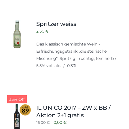
Spritzer weiss
2,50
€
Das klassisch gemischte Wein -
Erfrischungsgetränk „die steirische
Mischung“. Spritzig, fruchtig, fein herb /
5,5% vol. alc. / 0,33L
33% Off
IL UNICO 2017 – ZW x BB /
Aktion 2+1 gratis
Ursprünglicher
Aktueller
10,00
€
15,00
€