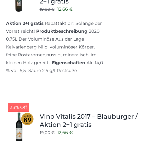
2+1 gratis
Ursprünglicher
Aktueller
12,66
€
19,00
€
Preis
Preis
Aktion 2+1 gratis
Rabattaktion: Solange der
war:
ist:
Vorrat reicht!
Produktbeschreibung
2020
19,00 €
12,66 €.
0,75L Der Voluminöse Aus der Lage
Kalvarienberg Mild, voluminöser Körper,
feine Röstaromen,nussig, mineralisch, im
kleinen Holz gereift..
Eigenschaften
Alc 14,0
% vol. 5,5 Säure 2,5 g/l Restsüße
33% Off
Vino Vitalis 2017 – Blauburger /
Aktion 2+1 gratis
Ursprünglicher
Aktueller
12,66
€
19,00
€
Preis
Preis