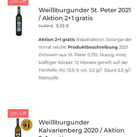
33% Off
Weißburgunder St. Peter 2021
/ Aktion 2+1 gratis
Ursprünglicher
Aktueller
9,33
€
14,00
€
Preis
Preis
Aktion 2+1 gratis
Rabattaktion: Solange der
war:
ist:
Vorrat reicht!
Produktbeschreibung
2021
14,00 €
9,33 €.
Ortswein aus St. Peter 0,75L Nussig mild,
kräftiger Körper. 12 Monate gereift auf der
Feinhefe. Alc 13,5 % vol. 5,5 g/l Säure 2,5 g/l
Restsüße
33% Off
Weißburgunder
Kalvarienberg 2020 / Aktion