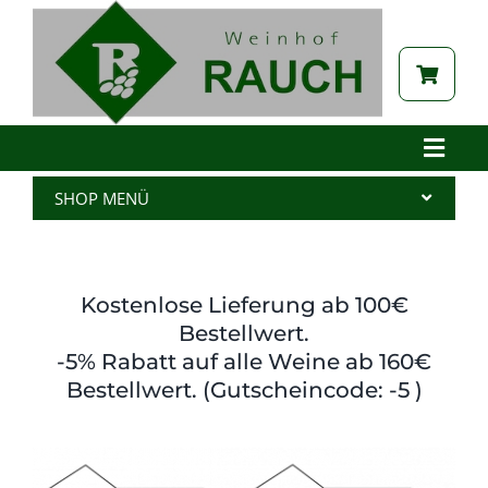
Zum
Inhalt
springen
Toggle
Naviga
Home
SHOP MENÜ
Betrieb
Alle Produkte
Aktuelles
Wein
Kostenlose Lieferung ab 100€
Brennerei
Spritzer
Bestellwert.
-5% Rabatt auf alle Weine ab 160€
Tabak
Edelbrand
Bestellwert. (Gutscheincode: -5 )
Auszeichnungen
Saft
Galerie
Kernöl