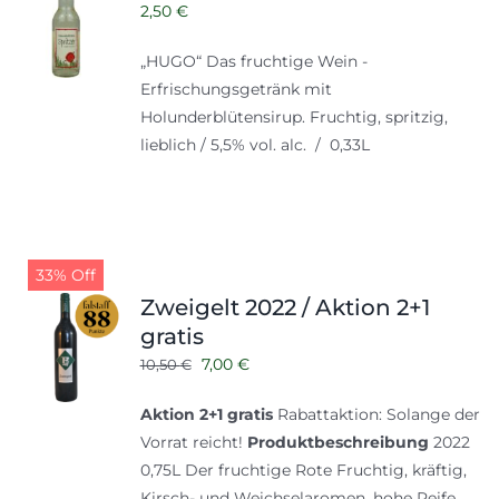
2,50
€
„HUGO“ Das fruchtige Wein -
Erfrischungsgetränk mit
Holunderblütensirup. Fruchtig, spritzig,
lieblich / 5,5% vol. alc. / 0,33L
33% Off
Zweigelt 2022 / Aktion 2+1
gratis
Ursprünglicher
Aktueller
7,00
€
10,50
€
Preis
Preis
Aktion 2+1 gratis
Rabattaktion: Solange der
war:
ist:
Vorrat reicht!
Produktbeschreibung
2022
10,50 €
7,00 €.
0,75L Der fruchtige Rote Fruchtig, kräftig,
Kirsch- und Weichselaromen, hohe Reife,