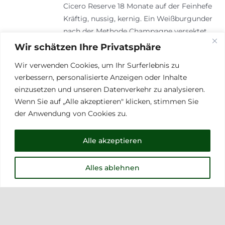
Cicero Reserve 18 Monate auf der Feinhefe
war:
ist:
Kräftig, nussig, kernig. Ein Weißburgunder
17,50 €
16,50 €.
nach der Methode Champagne versektet.
Serviertemperatur: 6-8° C
Wir schätzen Ihre Privatsphäre
Wir verwenden Cookies, um Ihr Surferlebnis zu
Alc 13,0 % vol. 5,3 g/l Säure trocken
verbessern, personalisierte Anzeigen oder Inhalte
einzusetzen und unseren Datenverkehr zu analysieren.
Wenn Sie auf „Alle akzeptieren" klicken, stimmen Sie
der Anwendung von Cookies zu.
11% Off
Welschriesling DAC
Alle akzeptieren
Vulkanland Steiermark 2025
Ursprünglicher
Aktueller
8,00
€
9,00
€
Alles ablehnen
Preis
Preis
Produktbeschreibung
2025 0,75L Der
war:
ist:
Rassige Frisch, rassig, etwas Zitrus, ein
9,00 €
8,00 €.
Touch von grünem Apfel, spritzig im