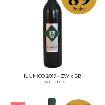
IL UNICO 2019 – ZW x BB
Ursprünglicher
Aktueller
14,00
€
15,00
€
Preis
Preis
war:
ist:
15,00 €
14,00 €.