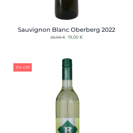
Sauvignon Blanc Oberberg 2022
Ursprünglicher
Aktueller
19,00
€
20,00
€
Preis
Preis
war:
ist:
20,00 €
19,00 €.
11% Off