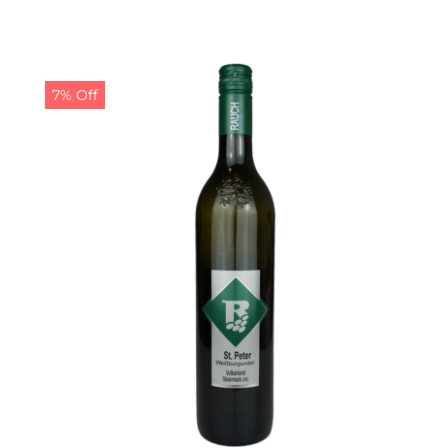
Preis
Preis
war:
ist:
19,00 €
18,00 €.
7% Off