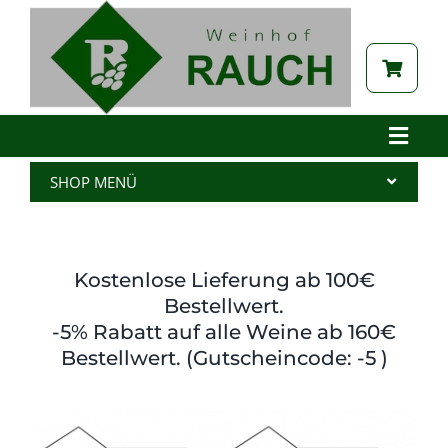
Zum
Inhalt
springen
Toggle
Naviga
Home
SHOP MENÜ
Betrieb
Alle Produkte
Aktuelles
Wein
Kostenlose Lieferung ab 100€
Brennerei
Spritzer
Bestellwert.
-5% Rabatt auf alle Weine ab 160€
Tabak
Edelbrand
Bestellwert. (Gutscheincode: -5 )
Auszeichnungen
Saft
Galerie
Kernöl