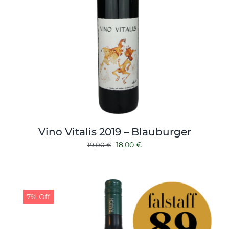
Vino Vitalis 2019 – Blauburger
Ursprünglicher
Aktueller
18,00
€
19,00
€
Preis
Preis
war:
ist:
19,00 €
18,00 €.
7% Off