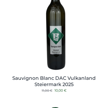
Sauvignon Blanc DAC Vulkanland
Steiermark 2025
Ursprünglicher
Aktueller
10,00
€
11,00
€
Preis
Preis
war:
ist: