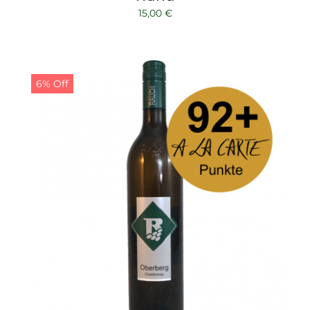
15,00
€
6% Off