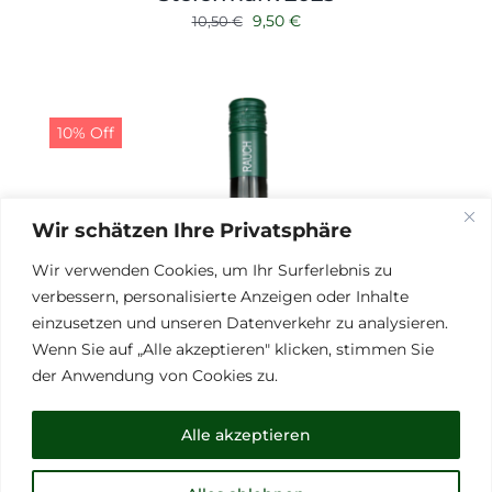
Ursprünglicher
Aktueller
9,50
€
10,50
€
Preis
Preis
war:
ist:
10,50 €
9,50 €.
10% Off
Wir schätzen Ihre Privatsphäre
Wir verwenden Cookies, um Ihr Surferlebnis zu
verbessern, personalisierte Anzeigen oder Inhalte
einzusetzen und unseren Datenverkehr zu analysieren.
Wenn Sie auf „Alle akzeptieren" klicken, stimmen Sie
der Anwendung von Cookies zu.
Alle akzeptieren