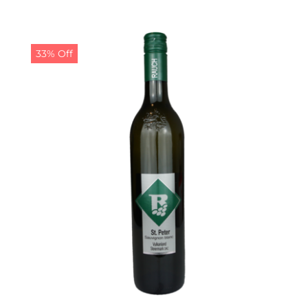
Preis
Preis
war:
ist:
14,00 €
13,00 €.
33% Off