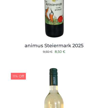
animus Steiermark 2025
Ursprünglicher
Aktueller
8,50
€
9,50
€
Preis
Preis
war:
ist:
9,50 €
8,50 €.
11% Off