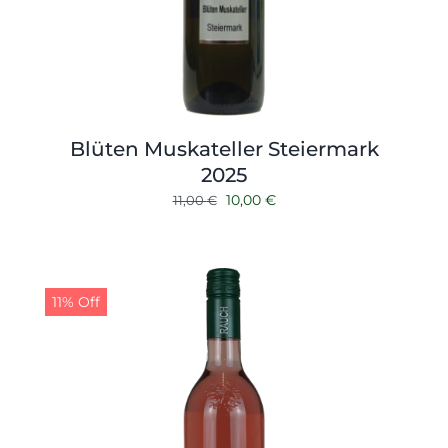
Blüten Muskateller Steiermark
2025
Ursprünglicher
Aktueller
10,00
€
11,00
€
Preis
Preis
war:
ist:
11,00 €
10,00 €.
11% Off