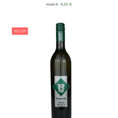
Ursprünglicher
Aktueller
9,50
€
10,50
€
Preis
Preis
war:
ist:
10,50 €
9,50 €.
9% Off