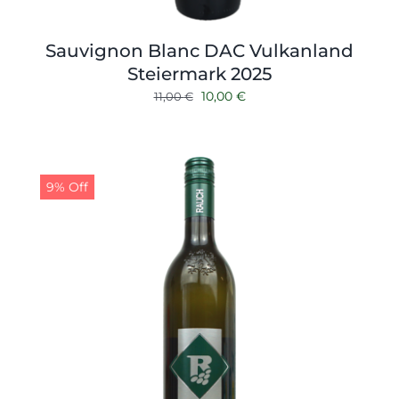
Sauvignon Blanc DAC Vulkanland
Steiermark 2025
Ursprünglicher
Aktueller
10,00
€
11,00
€
Preis
Preis
war:
ist:
11,00 €
10,00 €.
9% Off