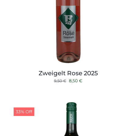
Zweigelt Rose 2025
Ursprünglicher
Aktueller
8,50
€
9,50
€
Preis
Preis
war:
ist:
9,50 €
8,50 €.
33% Off