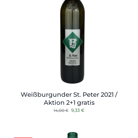
Weißburgunder St. Peter 2021 /
Aktion 2+1 gratis
Ursprünglicher
Aktueller
9,33
€
14,00
€
Preis
Preis
war:
ist:
14,00 €
9,33 €.