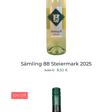
Sämling 88 Steiermark 2025
Ursprünglicher
Aktueller
8,50
€
9,50
€
Preis
Preis
war:
ist:
9,50 €
8,50 €.
10% Off