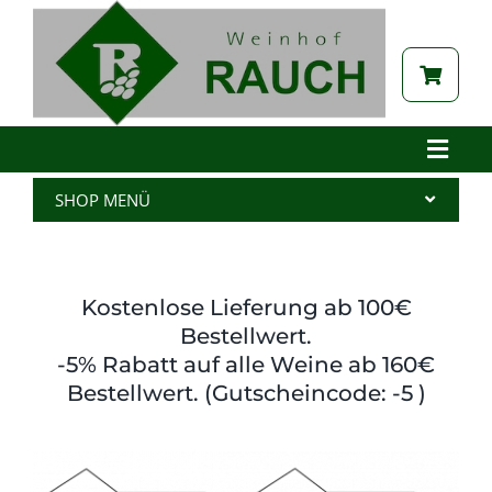
Zum
Inhalt
springen
Toggle
Naviga
Home
SHOP MENÜ
Betrieb
Alle Produkte
Aktuelles
Wein
Kostenlose Lieferung ab 100€
Brennerei
Spritzer
Bestellwert.
-5% Rabatt auf alle Weine ab 160€
Tabak
Edelbrand
Bestellwert. (Gutscheincode: -5 )
Auszeichnungen
Saft
Galerie
Kernöl