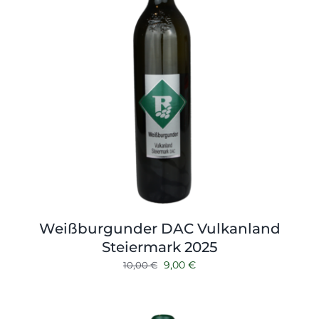
Weißburgunder DAC Vulkanland
Steiermark 2025
Ursprünglicher
Aktueller
9,00
€
10,00
€
Preis
Preis
war:
ist:
10,00 €
9,00 €.