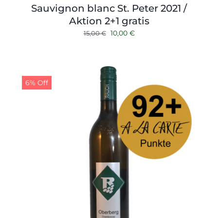
Sauvignon blanc St. Peter 2021 /
Aktion 2+1 gratis
Ursprünglicher
Aktueller
10,00
€
15,00
€
Preis
Preis
war:
ist:
15,00 €
10,00 €.
6% Off