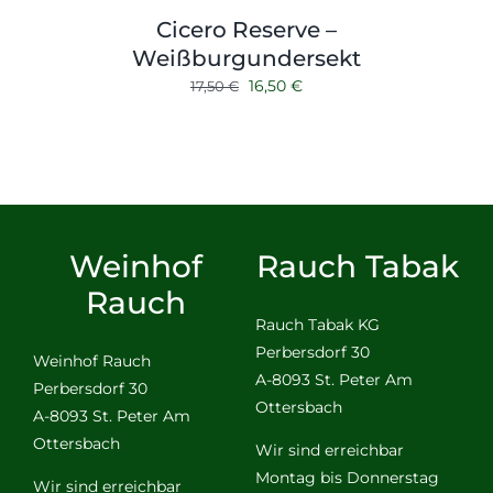
Cicero Reserve –
Weißburgundersekt
Ursprünglicher
Aktueller
16,50
€
17,50
€
Preis
Preis
war:
ist:
17,50 €
16,50 €.
Weinhof
Rauch Tabak
Rauch
Rauch Tabak KG
Perbersdorf 30
Weinhof Rauch
A-8093 St. Peter Am
Perbersdorf 30
Ottersbach
A-8093 St. Peter Am
Ottersbach
Wir sind erreichbar
Montag bis Donnerstag
Wir sind erreichbar