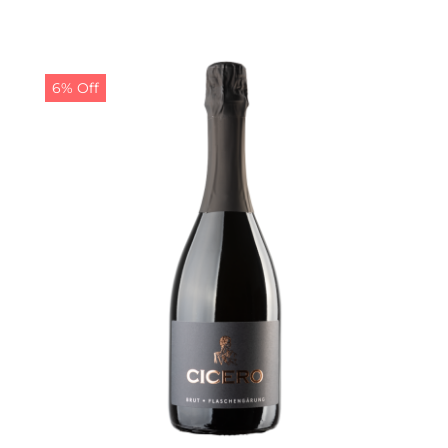
Preis
Preis
war:
ist:
13,50 €
12,50 €.
6% Off