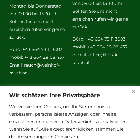
von 09:00 bis 15:30 Uhr
Montag bis Donnerstag
Sollten Sie uns nicht
von 09:00 bis 15:30 Uhr
erreichen rufen wir gerne
Sollten Sie uns nicht
zurück.
erreichen rufen wir gerne
zurück.
Büro: +43 664 73 11 3003
mobil: +43 664 28 08 437
Büro: +43 664 73 11 3003
e-mail:
office@tabak-
mobil: +43 664 28 08 437
rauch.at
Email:
rauch@weinhof-
rauch.at
Weitere
Wir schätzen Ihre Privatsphäre
Links
Wir verwenden Cookies, um Ihr Surferlebnis zu
verbessern, personalisierte Anzeigen oder Inhalte
einzusetzen und unseren Datenverkehr zu analysieren.
Vino Vitalis
Wenn Sie auf „Alle akzeptieren" klicken, stimmen Sie
Ottersbachtal
der Anwendung von Cookies zu.
Partnerbetriebe