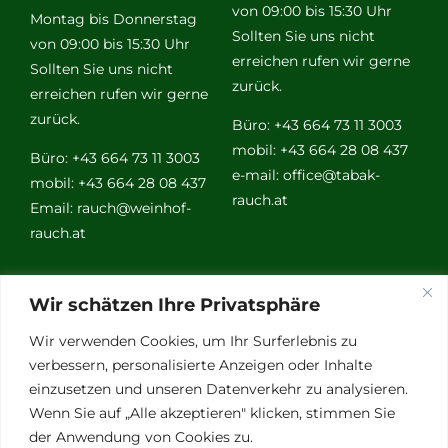
von 09:00 bis 15:30 Uhr
Montag bis Donnerstag
Sollten Sie uns nicht
von 09:00 bis 15:30 Uhr
erreichen rufen wir gerne
Sollten Sie uns nicht
zurück.
erreichen rufen wir gerne
zurück.
Büro: +43 664 73 11 3003
mobil: +43 664 28 08 437
Büro: +43 664 73 11 3003
e-mail:
office@tabak-
mobil: +43 664 28 08 437
rauch.at
Email:
rauch@weinhof-
rauch.at
Weitere
Wir schätzen Ihre Privatsphäre
Links
Wir verwenden Cookies, um Ihr Surferlebnis zu
verbessern, personalisierte Anzeigen oder Inhalte
einzusetzen und unseren Datenverkehr zu analysieren.
Vino Vitalis
Wenn Sie auf „Alle akzeptieren" klicken, stimmen Sie
Ottersbachtal
der Anwendung von Cookies zu.
Partnerbetriebe