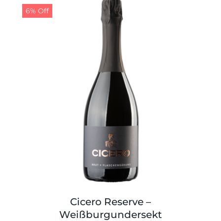
Shop
Tabak
6% Off
Kontakt
Zubehör
Cicero Reserve –
Weißburgundersekt