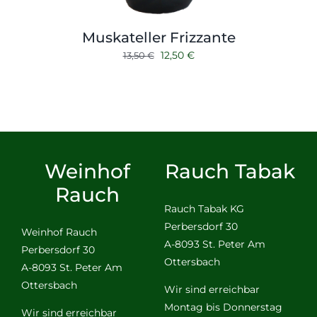
Muskateller Frizzante
Ursprünglicher
Aktueller
12,50
€
13,50
€
Preis
Preis
war:
ist:
13,50 €
12,50 €.
Weinhof
Rauch Tabak
Rauch
Rauch Tabak KG
Perbersdorf 30
Weinhof Rauch
A-8093 St. Peter Am
Perbersdorf 30
Ottersbach
A-8093 St. Peter Am
Ottersbach
Wir sind erreichbar
Montag bis Donnerstag
Wir sind erreichbar