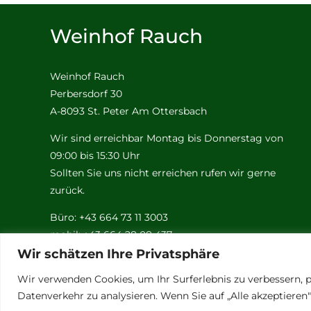
Weinhof Rauch
Weinhof Rauch
Perbersdorf 30
A-8093 St. Peter Am Ottersbach
Wir sind erreichbar Montag bis Donnerstag von
09:00 bis 15:30 Uhr
Sollten Sie uns nicht erreichen rufen wir gerne
zurück.
Büro: +43 664 73 11 3003
mobil: +43 664 28 08 437
Email:
rauch@weinhof-rauch.at
Wir schätzen Ihre Privatsphäre
Wir verwenden Cookies, um Ihr Surferlebnis zu verbessern, p
Datenverkehr zu analysieren. Wenn Sie auf „Alle akzeptiere