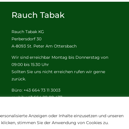
Rauch Tabak
Rauch Tabak KG
Perbersdorf 30
A-8093 St. Peter Am Ottersbach
Wir sind erreichbar Montag bis Donnerstag von
09:00 bis 15:30 Uhr
Sollten Sie uns nicht erreichen rufen wir gerne
zurück.
Büro: +43 664 73 11 3003
mobil: +43 664 28 08 437
e-mail:
office@tabak-rauch.at
ersonalisierte Anzeigen oder Inhalte einzusetzen und unseren
n" klicken, stimmen Sie der Anwendung von Cookies zu.
© Copyright 2012 - 2026 | All Rights Reserved