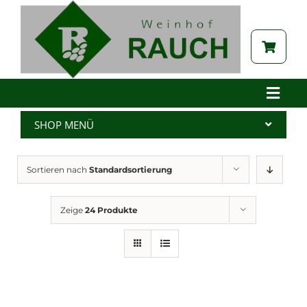
Zum
Inhalt
springen
Toggle
Naviga
Home
SHOP MENÜ
Betrieb
Alle Produkte
Sortieren nach
Standardsortierung
Aktuelles
Wein
Brennerei
Spritzer
Zeige
24 Produkte
Tabak
Edelbrand
Auszeichnungen
Saft
Galerie
Kernöl