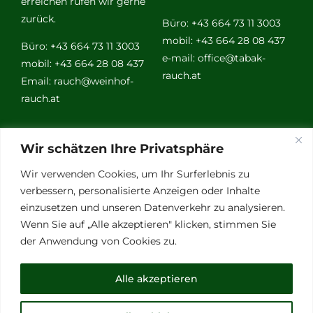
erreichen rufen wir gerne
zurück.
Büro: +43 664 73 11 3003
mobil: +43 664 28 08 437
Büro: +43 664 73 11 3003
e-mail:
office@tabak-
mobil: +43 664 28 08 437
rauch.at
Email:
rauch@weinhof-
rauch.at
Weitere
Wir schätzen Ihre Privatsphäre
Links
Wir verwenden Cookies, um Ihr Surferlebnis zu
verbessern, personalisierte Anzeigen oder Inhalte
einzusetzen und unseren Datenverkehr zu analysieren.
Vino Vitalis
Wenn Sie auf „Alle akzeptieren" klicken, stimmen Sie
Ottersbachtal
der Anwendung von Cookies zu.
Partnerbetriebe
Links für Weinkenner
Alle akzeptieren
Presse