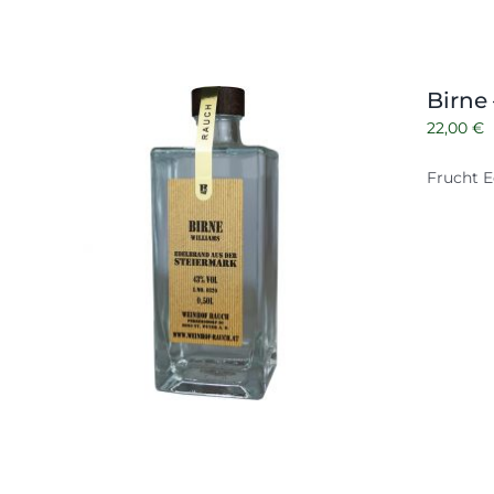
Birne
22,00
€
Frucht E