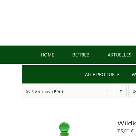
Zum
Inhalt
springen
HOME
BETRIEB
AKTUELLES
ALLE PRODUKTE
W
Sortieren nach
Preis
Z
Wildk
115,00
€