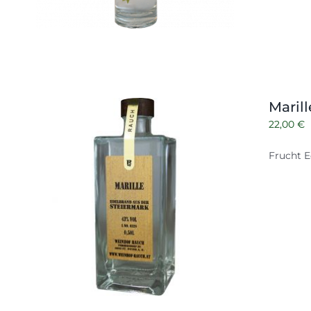
Maril
22,00
€
Frucht E