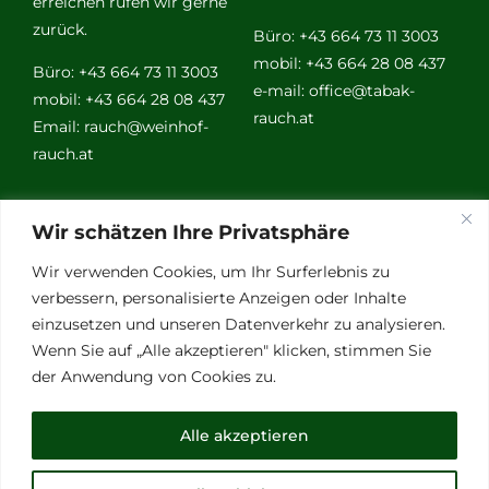
erreichen rufen wir gerne
zurück.
Büro: +43 664 73 11 3003
mobil: +43 664 28 08 437
Büro: +43 664 73 11 3003
e-mail:
office@tabak-
mobil: +43 664 28 08 437
rauch.at
Email:
rauch@weinhof-
rauch.at
Weitere
Wir schätzen Ihre Privatsphäre
Links
Wir verwenden Cookies, um Ihr Surferlebnis zu
verbessern, personalisierte Anzeigen oder Inhalte
einzusetzen und unseren Datenverkehr zu analysieren.
Vino Vitalis
Wenn Sie auf „Alle akzeptieren" klicken, stimmen Sie
Ottersbachtal
der Anwendung von Cookies zu.
Partnerbetriebe
Links für Weinkenner
Alle akzeptieren
Presse