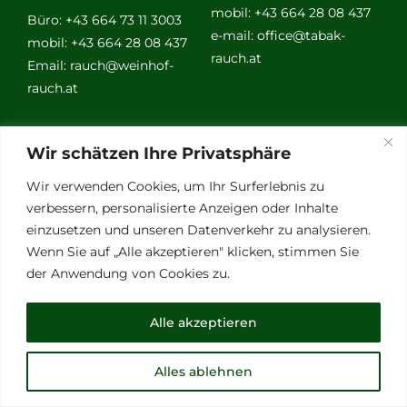
mobil: +43 664 28 08 437
Büro: +43 664 73 11 3003
e-mail:
office@tabak-
mobil: +43 664 28 08 437
rauch.at
Email:
rauch@weinhof-
rauch.at
Weitere
Wir schätzen Ihre Privatsphäre
Links
Wir verwenden Cookies, um Ihr Surferlebnis zu
verbessern, personalisierte Anzeigen oder Inhalte
einzusetzen und unseren Datenverkehr zu analysieren.
Vino Vitalis
Wenn Sie auf „Alle akzeptieren" klicken, stimmen Sie
Ottersbachtal
der Anwendung von Cookies zu.
Partnerbetriebe
Links für Weinkenner
Alle akzeptieren
Presse
Alles ablehnen
© Copyright 2012 - 2026 | All Rights Reserved