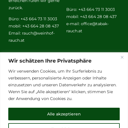
erreichen rufen wir gerne
zurück.
Büro: +43 664 73 11 3003
mobil: +43 664 28 08 437
Büro: +43 664 73 11 3003
e-mail:
office@tabak-
mobil: +43 664 28 08 437
rauch.at
Email:
rauch@weinhof-
rauch.at
Weitere
Wir schätzen Ihre Privatsphäre
Links
Wir verwenden Cookies, um Ihr Surferlebnis zu
verbessern, personalisierte Anzeigen oder Inhalte
einzusetzen und unseren Datenverkehr zu analysieren.
Vino Vitalis
Wenn Sie auf „Alle akzeptieren" klicken, stimmen Sie
Ottersbachtal
der Anwendung von Cookies zu.
Partnerbetriebe
Links für Weinkenner
Alle akzeptieren
Presse