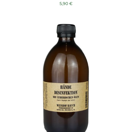
5,90
€