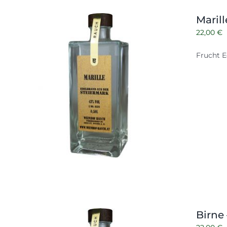
Maril
22,00
€
Frucht E
Birne