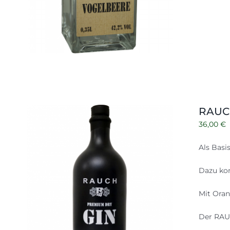
RAUCH
36,00
€
Als Basi
Dazu kom
Mit Oran
Der RAUC