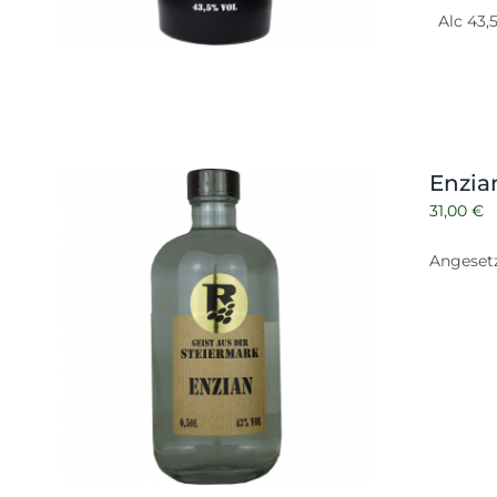
Alc 43,5
Enzia
31,00
€
Angesetz