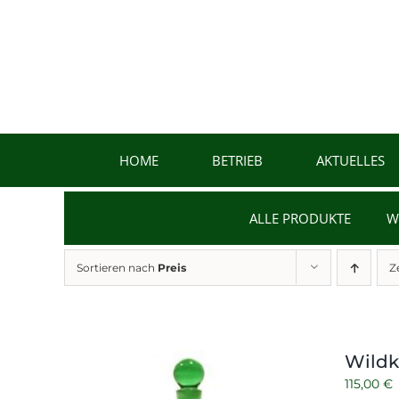
Zum
Inhalt
springen
HOME
BETRIEB
AKTUELLES
ALLE PRODUKTE
W
Sortieren nach
Preis
Z
Wildk
115,00
€