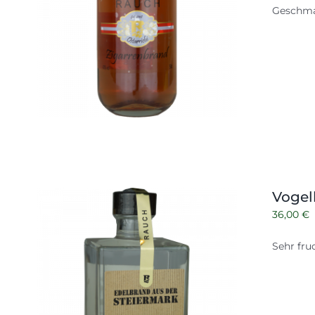
Geschma
Vogel
36,00
€
Sehr fru