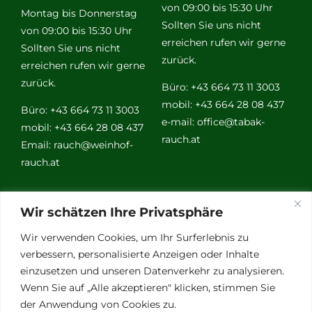
von 09:00 bis 15:30 Uhr
Montag bis Donnerstag
Sollten Sie uns nicht
von 09:00 bis 15:30 Uhr
erreichen rufen wir gerne
Sollten Sie uns nicht
zurück.
erreichen rufen wir gerne
zurück.
Büro: +43 664 73 11 3003
mobil: +43 664 28 08 437
Büro: +43 664 73 11 3003
e-mail:
office@tabak-
mobil: +43 664 28 08 437
rauch.at
Email:
rauch@weinhof-
rauch.at
Weitere
Wir schätzen Ihre Privatsphäre
Links
Wir verwenden Cookies, um Ihr Surferlebnis zu
verbessern, personalisierte Anzeigen oder Inhalte
einzusetzen und unseren Datenverkehr zu analysieren.
Vino Vitalis
Wenn Sie auf „Alle akzeptieren" klicken, stimmen Sie
Ottersbachtal
der Anwendung von Cookies zu.
Partnerbetriebe