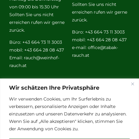
Sollten Sie uns nicht
von 09:00 bis 15:30 Uhr
erreichen rufen wir gerne
Sollten Sie uns nicht
zurück.
erreichen rufen wir gerne
zurück.
Büro: +43 664 73 11 3003
mobil: +43 664 28 08 437
Büro: +43 664 73 11 3003
e-mail:
office@tabak-
mobil: +43 664 28 08 437
rauch.at
Email:
rauch@weinhof-
rauch.at
Weitere
Wir schätzen Ihre Privatsphäre
Links
Wir verwenden Cookies, um Ihr Surferlebnis zu
verbessern, personalisierte Anzeigen oder Inhalte
einzusetzen und unseren Datenverkehr zu analysieren.
Vino Vitalis
Wenn Sie auf „Alle akzeptieren" klicken, stimmen Sie
Ottersbachtal
der Anwendung von Cookies zu.
Partnerbetriebe
Links für Weinkenner