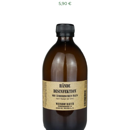
5,90
€