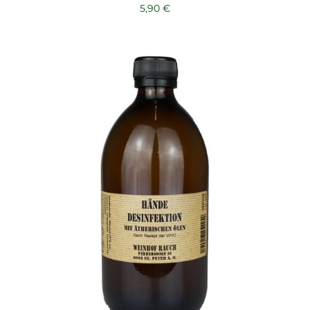
5,90
€